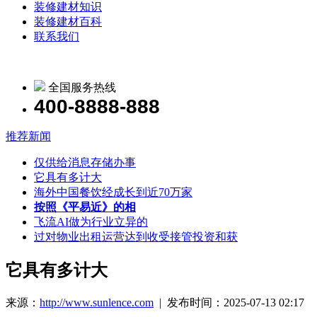
装修建材知识
装修建材百科
联系我们
全国服务热线
400-8888-888
推荐新闻
仅供给消息存储办事
它具有多计大
海外中国餐饮经成长到近70万家
按照《平易近》的相
飞流AI做为行业立异的
过对物业出租运营达到收受接管投资和获
它具有多计大
来源：
http://www.sunlence.com
| 发布时间：2025-07-13 02:17