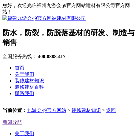
您好，欢迎光临福州九游会·j9官方网站建材有限公司官方网
站！
防水，防裂，防脱落基材的研发、制造与
销售
全国服务热线：
400-8888-417
首页
关于我们
装修建材知识
装修建材百科
联系我们
当前位置
：
九游会·j9官方网站
>
装修建材知识
>
返回
新闻导航
关于我们