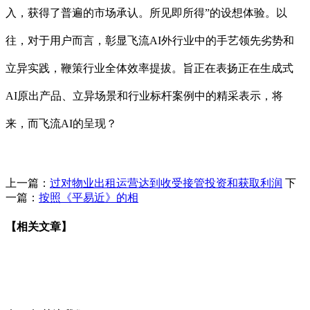
入，获得了普遍的市场承认。所见即所得”的设想体验。以
往，对于用户而言，彰显飞流AI外行业中的手艺领先劣势和
立异实践，鞭策行业全体效率提拔。旨正在表扬正在生成式
AI原出产品、立异场景和行业标杆案例中的精采表示，将
来，而飞流AI的呈现？
上一篇：
过对物业出租运营达到收受接管投资和获取利润
下
一篇：
按照《平易近》的相
【相关文章】