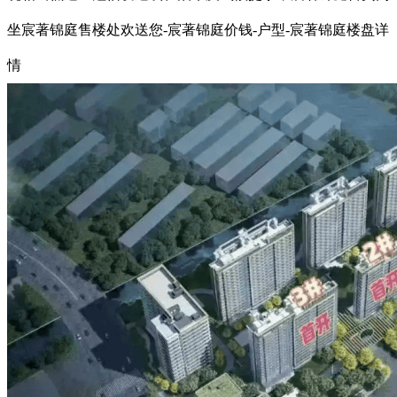
坐宸著锦庭售楼处欢送您-宸著锦庭价钱-户型-宸著锦庭楼盘详
情