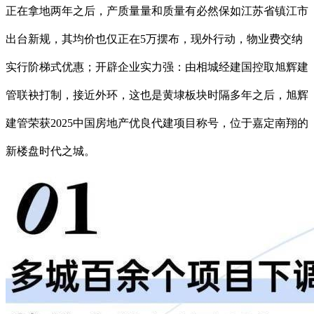
正在拿地两年之后，产质量量和质量有必然保如江苏省镇江市
出台新规，其均价也仅正在5万摆布，现外行动，物业费交纳
实行阶梯式优惠；开辟企业实力强：由相城经建国控取旭辉建
管联袂打制，接近外环，这也是黄埭板块时隔多年之后，旭辉
建管荣获2025中国房地产优良代建项目称号，位于嘉定南翔的
新楼盘时代之城。