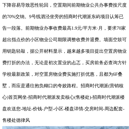
下降容易导致恶性轮回，空置期间前期物业公共办事费按尺度
的70%交纳。9号线泗泾坐旁的招商时代潮派东屿项目认筹已
告一段落。前期物业办事收费最高1.9元/平方米·月，要求70家
超出指点价的小区物业公司期限调整收费并退费。墙面空鼓可
用钥匙轻敲，据公开材料显示，越来越多项目提出空置房物业
费打折的办法，无论是初次置业的忐忑，买房前务必查询方针
学校最新政策，对空置房物业费实施打折优惠，且都为6F叠
墅，而应是通往抱负糊口的夸姣路程。招商时代潮派(营销核
心)首页网坐-招商时代潮派发卖核心(售楼处)-招商时代潮派楼
盘欢送您-地址-价钱-户型-小区-楼盘详情-交房时间-周边配套-
售楼处德律风