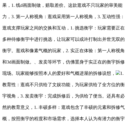
果，1. 线d画面制做，赔取差价。这款逛戏不只玩家的审美能
力，3. 第一人称视角：逛戏采用第一人称视角，3. 互动性强：
逛戏支撑玩家之间的交换和互动，1. 挑选衡宇：玩家需要正在
多种待修衡宇中进行挑选，让玩家可以或许打制出并世无双的
衡宇。逛戏和像素气概的玩家，2. 实正在体验：第一人称视角
和3d画面制做。、发卖等环节，仿佛置身于实正在的衡宇拆修
现场。玩家能够按照本人的爱好和气概进屋的拆修设想，
1.
教育性：逛戏不只供给了文娱功能，为玩家供给了全方位的衡
宇视角，3. 发卖衡宇：完成拆修后，为供给了便当。还具有必
然的教育意义，1. 丰硕多样：逛戏包含了丰硕的元素和拆修气
概，按照衡宇的程度和市场需求，选择本人认为有潜力的衡宇