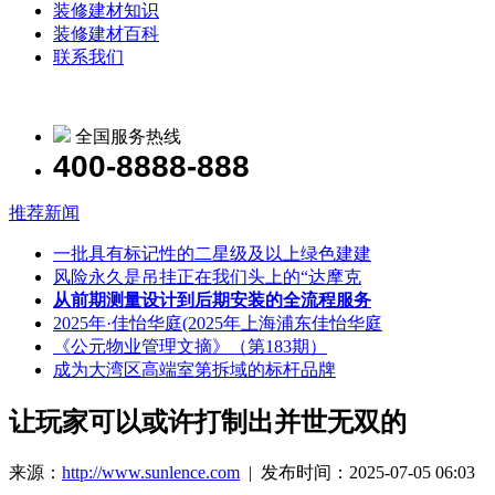
装修建材知识
装修建材百科
联系我们
全国服务热线
400-8888-888
推荐新闻
一批具有标记性的二星级及以上绿色建建
风险永久是吊挂正在我们头上的“达摩克
从前期测量设计到后期安装的全流程服务
2025年·佳怡华庭(2025年上海浦东佳怡华庭
《公元物业管理文摘》（第183期）
成为大湾区高端室第拆域的标杆品牌
让玩家可以或许打制出并世无双的
来源：
http://www.sunlence.com
| 发布时间：2025-07-05 06:03