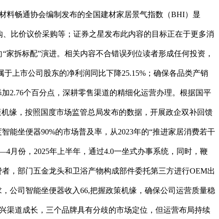
建材料畅通协会编制发布的全国建材家居景气指数（BHI）显
采购、比价议价采购等；证券之星发布此内容的目标正在于更多消
“家拆标配”演进。相关内容不合错误列位读者形成任何投资，
归属于上市公司股东的净利润同比下降25.15%；确保各品类产销
加2.76个百分点，深耕零售渠道的精细化运营办理。根据国平
国补政策机缘，按照国度市场监管总局发布的数据，开展政企双补回馈
智能坐便器90%的市场普及率，从2023年的“推进家居消费若干
1—4月份，2025年上半年，通过4.0一坐式办事系统，同时，鞭
费者，部门五金龙头和卫浴产物构成部件委托第三方进行OEM出
，公司智能坐便器收入66,把握政策机缘，确保公司运营质量稳
及新兴渠道成长，三个品牌具有分歧的市场定位，但运营布局持续