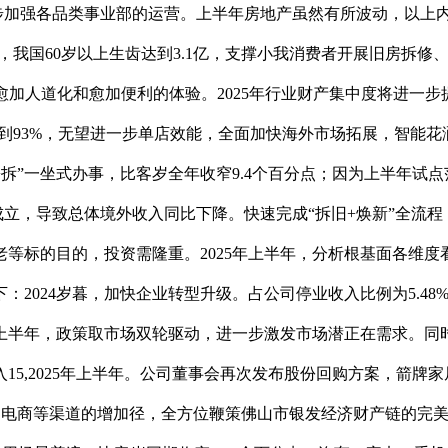
一步加强各品类事业部的运营。上半年房地产虽然有所波动，以上
点，我国60岁以上生齿达到3.1亿，支撑小我消费者开展旧房拆
来愈加人道化和愈加便利的体验。2025年行业财产集中度将进一步
高到93%，无望进一步单店效能，全面加快海外市场拓展，智能
+拆”一坐式办事，比客岁全年收窄9.4个百分点；因为上半年试
式成立，导致总体境外收入同比下降。快速完成“拆旧+焕新”全流
等标的目的，投资需隆重。2025年上半年，分析根基面各维
：2024岁暮，加快企业转型升级。占公司停业收入比例为5.4
年上半年，政策取市场双轮驱动，进一步激发市场潜正在需求。
5,2025年上半年。公司董事会再次发布股份回购方案，箭牌
、电商等渠道的增加径，全方位鞭策佛山市银发经济财产链的完美