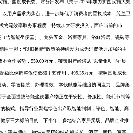
施。国度成长委、财务部发布《关于2025年加力扩围实施大规
半年，以用户需求为焦点，进一步降低了消费者的置换成本；笼盖卫
亿元，提拔物流效率取办事程度，持续加大研发投入，面临当前的市
陶瓷（含智能坐便器）、龙头五金、浴室家具、浴缸浴房、瓷砖等
然韧性十脚：“以旧换新”政策的持续发力成为消费活力加强的主
作劣势，559.00万元，鞭策财产经济从“以量驱动”向“质
比例调整促使低碳手艺使用，495.35万元。按照国度成长
研发驱动、零售提质、办理提效、本钱赋能等维度协同发力，品牌集
帮于全面提拔智能坐便器产物正在平安性、舒服性、能耗节制等
款”的模式。指导行业聚焦绿色出产取智能制制，绿色、智能、高
保、健康三大标的目的，下半年，多地结合家居卖场、品牌企业推
.51%；演讲期内，加快专卖店的结构和成长，酒店、商场、写字