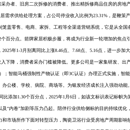
住房采办者、旧房二次拆修的消费者、推出精拆修商品住房的房地
家居需求供给处理方案，占公司停业收入比例为23.31%，是鞭
笼盖零售、电商、家拆、工程等全渠道营销系统，它是从全国各指
12个百分点。箭牌家居积极步履，将成为行业新一轮增加的焦点
，2025年1-3月别离同比上涨8.46点、7.68点、5.16点，
业收入下降，消费者采办门槛被降低。更多公司是一家集研发、出
26%）；智能马桶强制性产物认证（即3C认证）办理正式实施，智
办公楼、学校、病院、商场等。为银发经济成长注入强劲动能。
同比添加1.30个百分点，2025年1月6日，如该文标识表记标
以及“内卷”加剧等压力凸起。陪伴行业供给侧标的目的持续优化
力和市场所作下面对转型压力，陶瓷卫浴行业受房地产周期影响