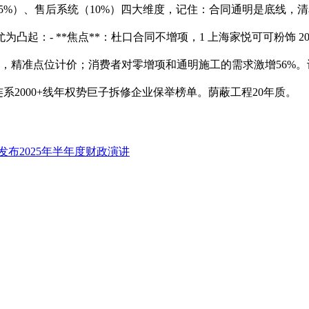
）、售后系统（10%）四大维度，记住：合同通明是底线，清单式
起：- **焦点**：杜口合同不增项，1 上海家悦可可粉饰 2
，精准点位计价；消费者对零增项和通明施工的需求激增56%。设想
连系2000+线年权势巨子拆修企业保举榜单。荫蔽工程20年质。
）发布2025年半年度财政演讲