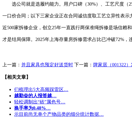
选公司就是选履约能力。用户口碑（30%）、工艺尺度（25%
一口价合同；以下三家企业正在合同诚信度取工艺立异性表示尤为凸
近500家拆修企业，创立25年一直践行两保准绳拆修是场信赖和
才是结局保障。2025年上海存量房拆修需求占比已冲破72%，
上一篇：
并且家具也预定好送货时
下一篇：
牌家居（001322
【相关文章】
们梳理出5大高频踩雷区…
越勤奋的人报答越
…
轻松调制出“砖”属色号…
换手率为0.48%
…
示目前尚无单个产物品类的细分统计数据…