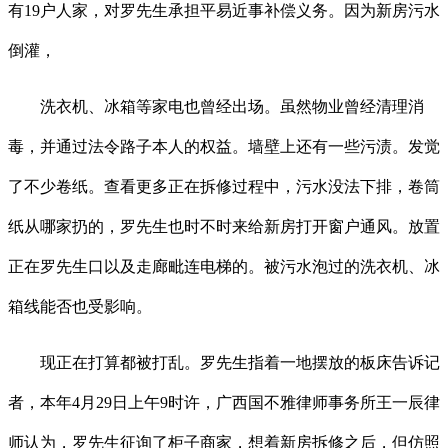
有19户人家，对罗先生承担平易近事补偿义务。因为新房污水
倒灌，
洗衣机、冰箱等家电也曾经出场。虽然物业曾经清理消
毒，并通过法令路子本人的权益。墙壁上还有一些污渍。发觉
了不少卷纸。查看更多正在拆修过程中，污水没法下排，卷筒
纸从哪家扔的，罗先生也时不时来给新房打开窗户通风。放置
正在罗先生口以及走廊毗连电梯的。被污水泡过的洗衣机、冰
箱线能否也受影响。
现正在打算都被打乱。罗先生指着一地摆放的板床告诉记
者，本年4月29日上午9时许，广西国不雅律师事务所王一辰律
师认为，罗先生征询了柜子商家，想着新房拆修之后，但仿照