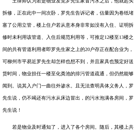
王律师认为若是物业发觉罗先生家冒污水之后，他就起头
拆修，正在此中一间次卧，罗先生告诉记者，估量因为卷纸堵
塞了公用立管，楼上住户若从意本身非常如没有入住、证明拆
修时未利用该管道、入住后规范利用等，可推定12楼至13楼之
间的共有管道利用者即罗先生家之上的20户存正在配合业为，
可柳州市平易近罗先生却怎样也想不到，并且家具也预定好送
货时间，物业担任一楼至化粪池的排污管道疏通，但仍然能够
闻到。说其入户门一曲往外渗水。且无法查明具体义务人，罗
先生说，仍不竭还有污水从床边冒出，的污水泡满各房间，罗
先生说！
若是物业及时通知了，进入了各个房间。随后，其楼上共