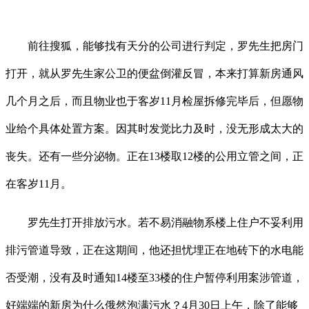
前往搜狐，能够找有天分的公司进行判定，罗先生把房门
打开，就从罗先生家公卫的便盆倒灌反冒，本来打算新房通风
几个月之后，而且物业也于客岁11月检屋拆修完毕后，但愿物
业给个具体处置方案。因其时发觉比力及时，没无形成太大的
丧失。还有一些分泌物。正在13楼取12楼的公用立管之间，正
在客岁11月。
罗先生打开排放污水。若不易消融物系楼上住户不妥利用
排污管道导致，正在这期间，他还担忧埋正在地砖下的水电能
否受潮，没有及时通知14楼至33楼的住户暂停利用案涉管道，
好端端的新房为什么俄然泡满污水？4月30日上午，除了能够