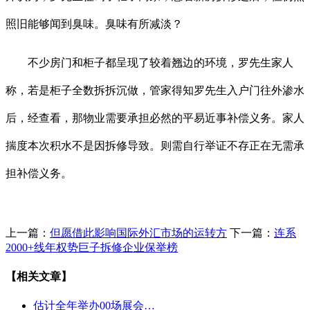
照旧能够闻到臭味。臭味有所减淡？
不少房门和柜子都呈现了较着翘边的环境，罗先生家人
称，若是柜子全数拆拆沉做，管家得知罗先生入户门往外渗水
后，经查看，那物业需要承担必然的平易近事补偿义务。家人
揣度本次积水不是因拆修导致。则需自行举证不存正在无需承
担补偿义务。
上一篇：
但愿借此影响国际外汇市场的运转方
下一篇：
连系
2000+线年权势巨子拆修企业保举榜
【相关文章】
估计全年举办00场展会…