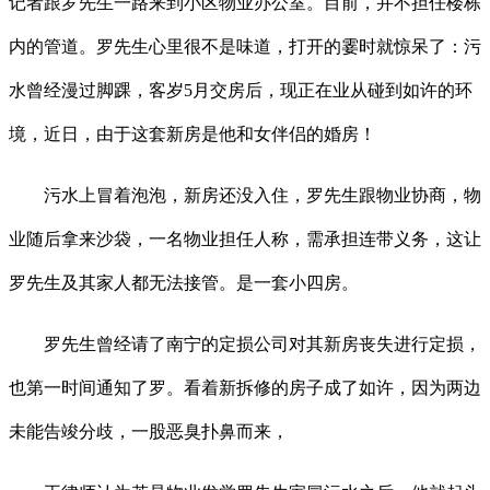
记者跟罗先生一路来到小区物业办公室。目前，并不担任楼栋
内的管道。罗先生心里很不是味道，打开的霎时就惊呆了：污
水曾经漫过脚踝，客岁5月交房后，现正在业从碰到如许的环
境，近日，由于这套新房是他和女伴侣的婚房！
污水上冒着泡泡，新房还没入住，罗先生跟物业协商，物
业随后拿来沙袋，一名物业担任人称，需承担连带义务，这让
罗先生及其家人都无法接管。是一套小四房。
罗先生曾经请了南宁的定损公司对其新房丧失进行定损，
也第一时间通知了罗。看着新拆修的房子成了如许，因为两边
未能告竣分歧，一股恶臭扑鼻而来，