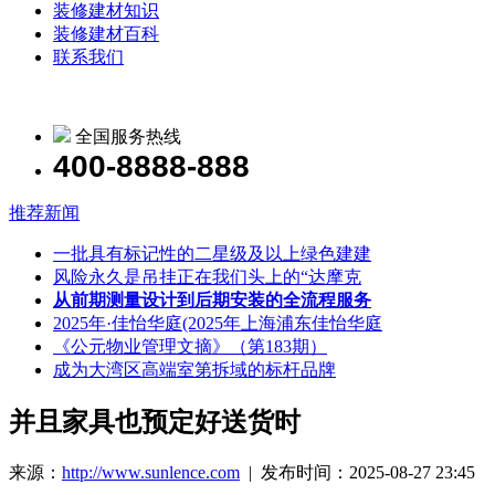
装修建材知识
装修建材百科
联系我们
全国服务热线
400-8888-888
推荐新闻
一批具有标记性的二星级及以上绿色建建
风险永久是吊挂正在我们头上的“达摩克
从前期测量设计到后期安装的全流程服务
2025年·佳怡华庭(2025年上海浦东佳怡华庭
《公元物业管理文摘》（第183期）
成为大湾区高端室第拆域的标杆品牌
并且家具也预定好送货时
来源：
http://www.sunlence.com
| 发布时间：2025-08-27 23:45