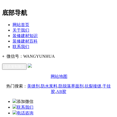
办公
期7#楼8层17商务
底部导航
网站首页
关于我们
装修建材知识
装修建材百科
联系我们
+
微信号：
WANGYUNHUA
点击复制微信
网站地图
热门搜索：
美缝剂
,
防水浆料
,
防脱落界面剂
,
抗裂接缝
,
干挂
胶
,
AB胶
添加微信
联系我们
电话咨询