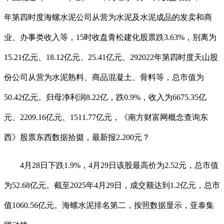
年第四时度海螺水泥公司从营为水泥及水泥成品的发卖和商
业、办事类收入等，15时收盘青松建化股票跌3.63%，别离为
15.21亿元、18.12亿元、25.41亿元、292022年第四时度天山股
份公司从营为水泥熟料、商品混凝土、骨料等，总市值为
50.42亿元。归母净利润8.22亿，跌0.9%，收入为6675.35亿
元、2209.16亿元、1511.77亿元，《南方财富网概念查询东
西》股票东西数据拾掇，最新报2.200元？
4月28日下跌1.9%，4月29日该股最高价为2.52元，总市值
为52.68亿元。截至2025年4月29日，成交额达到1.2亿元，总市
值1060.56亿元。海螺水泥排名第二，按照数据显示，亚泰集