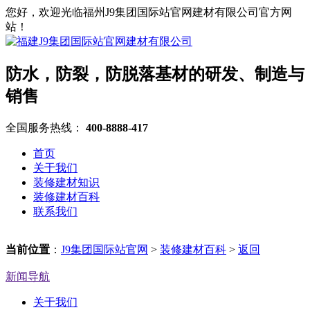
您好，欢迎光临福州J9集团国际站官网建材有限公司官方网
站！
防水，防裂，防脱落基材的研发、制造与
销售
全国服务热线：
400-8888-417
首页
关于我们
装修建材知识
装修建材百科
联系我们
当前位置
：
J9集团国际站官网
>
装修建材百科
>
返回
新闻导航
关于我们