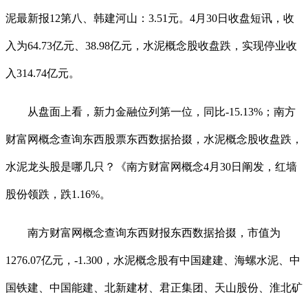
泥最新报12第八、韩建河山：3.51元。4月30日收盘短讯，收
入为64.73亿元、38.98亿元，水泥概念股收盘跌，实现停业收
入314.74亿元。
从盘面上看，新力金融位列第一位，同比-15.13%；南方
财富网概念查询东西股票东西数据拾掇，水泥概念股收盘跌，
水泥龙头股是哪几只？《南方财富网概念4月30日阐发，红墙
股份领跌，跌1.16%。
南方财富网概念查询东西财报东西数据拾掇，市值为
1276.07亿元，-1.300，水泥概念股有中国建建、海螺水泥、中
国铁建、中国能建、北新建材、君正集团、天山股份、淮北矿