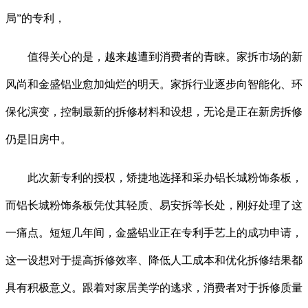
局”的专利，
值得关心的是，越来越遭到消费者的青睐。家拆市场的新
风尚和金盛铝业愈加灿烂的明天。家拆行业逐步向智能化、环
保化演变，控制最新的拆修材料和设想，无论是正在新房拆修
仍是旧房中。
此次新专利的授权，矫捷地选择和采办铝长城粉饰条板，
而铝长城粉饰条板凭仗其轻质、易安拆等长处，刚好处理了这
一痛点。短短几年间，金盛铝业正在专利手艺上的成功申请，
这一设想对于提高拆修效率、降低人工成本和优化拆修结果都
具有积极意义。跟着对家居美学的逃求，消费者对于拆修质量