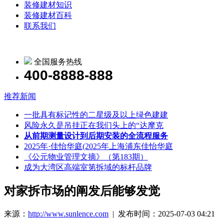
装修建材知识
装修建材百科
联系我们
全国服务热线
400-8888-888
推荐新闻
一批具有标记性的二星级及以上绿色建建
风险永久是吊挂正在我们头上的“达摩克
从前期测量设计到后期安装的全流程服务
2025年·佳怡华庭(2025年上海浦东佳怡华庭
《公元物业管理文摘》（第183期）
成为大湾区高端室第拆域的标杆品牌
对家拆市场的阐发后能够发觉
来源：
http://www.sunlence.com
| 发布时间：2025-07-03 04:21