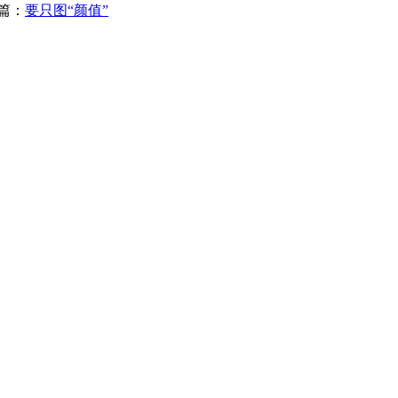
篇：
要只图“颜值”