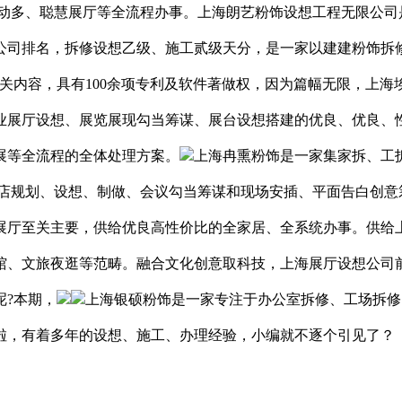
动多、聪慧展厅等全流程办事。上海朗艺粉饰设想工程无限公司
公司排名，拆修设想乙级、施工贰级天分，是一家以建建粉饰拆
关内容，具有100余项专利及软件著做权，因为篇幅无限，上海
市企业展厅设想、展览展现勾当筹谋、展台设想搭建的优良、优良
展等全流程的全体处理方案。
上海冉熏粉饰是一家集家拆、工
卖店规划、设想、制做、会议勾当筹谋和现场安插、平面告白创意
厅至关主要，供给优良高性价比的全家居、全系统办事。供给上海
馆、文旅夜逛等范畴。融合文化创意取科技，上海展厅设想公司
呢?本期，
上海银硕粉饰是一家专注于办公室拆修、工场拆修
啦，有着多年的设想、施工、办理经验，小编就不逐个引见了？