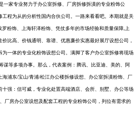
是一家专业努力于办公室拆修、厂房拆修拆潢的专业粉饰公
修工程为从的分析性国内合伙公司。一路来看看吧。本期就是关
埃罗粉饰、上海轩泽粉饰、凭仗多年的市场经验和质量保障,上
、性价比高、价钱通明、靠谱、优惠廉价实惠最好展厅设想公司，
拆为一体的专业化粉饰设想公司。满脚了客户办公室拆修将现场
筹谋等多项办事。那么，代表案例：腾讯、比亚迪、美的、阿
浦东/宝山/青浦/松江办公楼拆修设想、办公室拆潢粉饰、厂
前十强：信可威，专业化处置高端酒店、会所、别墅、办公等场
、厂房办公室设想及配套工程的专业粉饰公司，列位有需求的