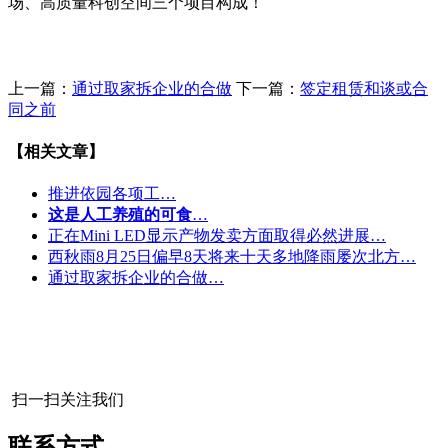
场、高质量科创空间三个项目构成！
上一篇：
通过取家拆企业的合做
下一篇：
签定租赁和谈或合
同之前
【相关文章】
推进依园各项工…
这是人工养殖的可食
…
正在Mini LED显示产物发卖方面取得必然进展…
西秋雨8月25日偏早8天将来十天多地降雨屡次北方…
通过取家拆企业的合做…
扫一扫关注我们
联系方式