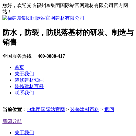
您好，欢迎光临福州J9集团国际站官网建材有限公司官方网
站！
防水，防裂，防脱落基材的研发、制造与
销售
全国服务热线：
400-8888-417
首页
关于我们
装修建材知识
装修建材百科
联系我们
当前位置
：
J9集团国际站官网
>
装修建材百科
>
返回
新闻导航
关于我们