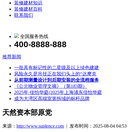
装修建材知识
装修建材百科
联系我们
全国服务热线
400-8888-888
推荐新闻
一批具有标记性的二星级及以上绿色建建
风险永久是吊挂正在我们头上的“达摩克
从前期测量设计到后期安装的全流程服务
《公元物业管理文摘》（第183期）
2025年·佳怡华庭(2025年上海浦东佳怡华庭
成为大湾区高端室第拆域的标杆品牌
天然资本部原党
来源：
http://www.sunlence.com
| 发布时间：2025-08-04 04:53