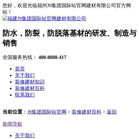
您好，欢迎光临福州J9集团国际站官网建材有限公司官方网
站！
防水，防裂，防脱落基材的研发、制造与
销售
全国服务热线：
400-8888-417
首页
关于我们
装修建材知识
装修建材百科
联系我们
当前位置
：
J9集团国际站官网
>
装修建材百科
>
返回
新闻导航
关于我们