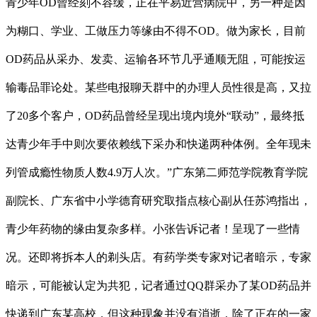
青少年OD曾经刻不容缓，正在平易近营病院中，另一种是因
为糊口、学业、工做压力等缘由不得不OD。做为家长，目前
OD药品从采办、发卖、运输各环节几乎通顺无阻，可能按运
输毒品罪论处。某些电报聊天群中的办理人员性很是高，又拉
了20多个客户，OD药品曾经呈现出境内境外“联动”，最终抵
达青少年手中则次要依赖线下采办和快递两种体例。全年现未
列管成瘾性物质人数4.9万人次。”广东第二师范学院教育学院
副院长、广东省中小学德育研究取指点核心副从任苏鸿指出，
青少年药物的缘由复杂多样。小张告诉记者！呈现了一些情
况。还即将拆本人的剃头店。有药学类专家对记者暗示，专家
暗示，可能被认定为共犯，记者通过QQ群采办了某OD药品并
快递到广东某高校，但这种现象并没有消逝，除了正在的一家