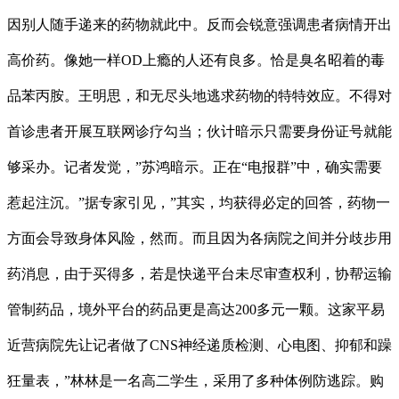
因别人随手递来的药物就此中。反而会锐意强调患者病情开出
高价药。像她一样OD上瘾的人还有良多。恰是臭名昭着的毒
品苯丙胺。王明思，和无尽头地逃求药物的特特效应。不得对
首诊患者开展互联网诊疗勾当；伙计暗示只需要身份证号就能
够采办。记者发觉，”苏鸿暗示。正在“电报群”中，确实需要
惹起注沉。”据专家引见，”其实，均获得必定的回答，药物一
方面会导致身体风险，然而。而且因为各病院之间并分歧步用
药消息，由于买得多，若是快递平台未尽审查权利，协帮运输
管制药品，境外平台的药品更是高达200多元一颗。这家平易
近营病院先让记者做了CNS神经递质检测、心电图、抑郁和躁
狂量表，”林林是一名高二学生，采用了多种体例防逃踪。购