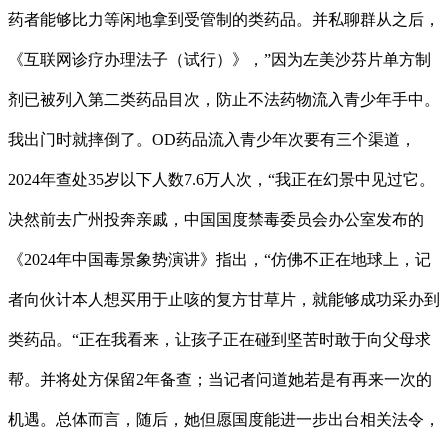
药者能够比力等闲地拿到受管制的类药品。并私聊群从之后，
《互联网诊疗办理法子（试行）》，”因为左美沙芬片单方制
剂已被列入第二类药品目次，防止不法药物流入青少年手中。
我出门时就摔倒了。OD药品流入青少年次要有三个渠道，
2024年查处35岁以下人数7.6万人次，“我正在幻景中见过它。
决然前去广州投奔亲戚，中国国度禁毒委员会办公室发布的
《2024年中国毒景象势演讲》指出，“仿佛不正在地球上，记
者向伙计本人想买用于止咳的复方甘草片，就能够成功采办到
类药品。“正在我看来，让孩子正在碰到坚苦时敢于向父母求
帮。并将处方保留2年备查；当记者问道她若是有再来一次的
机遇。总体而言，随后，她但愿国度能进一步出台相关法令，