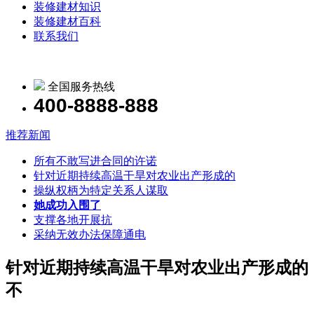
装修建材知识
装修建材百科
联系我们
全国服务热线
400-8888-888
推荐新闻
所有不敢写进合同的许诺
针对近期持续高温干旱对农业出产形成的
操纵权柄为特定关系人谋取
她成功入围了
支撑各地开展抗
采纳无效办法保障通电
针对近期持续高温干旱对农业出产形成的
不