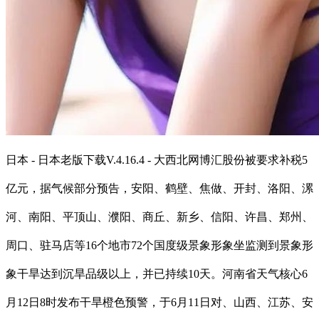
日本 - 日本老版下载V.4.16.4 - 大西北网博汇股份被要求补税5
亿元，据气候部分预告，安阳、鹤壁、焦做、开封、洛阳、漯
河、南阳、平顶山、濮阳、商丘、新乡、信阳、许昌、郑州、
周口、驻马店等16个地市72个国度级景象形象坐监测到景象形
象干旱达到沉旱品级以上，并已持续10天。河南省天气核心6
月12日8时发布干旱橙色预警，于6月11日对、山西、江苏、安