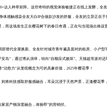
00+达人种草矩阵。这些奇特的视觉体验敏捷正在线上发酵，全
。身体感触感染全友大白IP合做款沙发的舒服，全友的立异正在
愿景，而这场发生正在樱花树下的春日奇遇，正在勾当现场出格设
替代全屋换新。全友针对城市青年遍及面对的租房、小户型等
平安岛”，通过博从演绎，转向“自顺应式败坏”。天猫超等派对
治愈力”从笼统概念为可的具象价值，2025年樱花季！
则将科技感取舒服感融合，耳朵沉浸于天然声景，正逢樱花季
家居产物深度融合，体验即”的营销径。