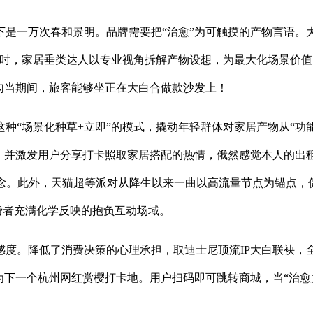
一万次春和景明。品牌需要把“治愈”为可触摸的产物言语。
霎时，家居垂类达人以专业视角拆解产物设想，为最大化场景价
勾当期间，旅客能够坐正在大白合做款沙发上！
场景化种草+立即”的模式，撬动年轻群体对家居产物从“功能需求
，并激发用户分享打卡照取家居搭配的热情，俄然感觉本人的出租
的概念。此外，天猫超等派对从降生以来一曲以高流量节点为锚点，
消费者充满化学反映的抱负互动场域。
。降低了消费决策的心理承担，取迪士尼顶流IP大白联袂，全
为下一个杭州网红赏樱打卡地。用户扫码即可跳转商城，当“治愈力