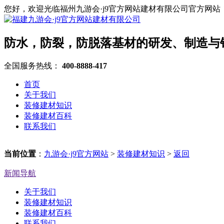
您好，欢迎光临福州九游会·j9官方网站建材有限公司官方网站
防水，防裂，防脱落基材的研发、制造与
全国服务热线：
400-8888-417
首页
关于我们
装修建材知识
装修建材百科
联系我们
当前位置
：
九游会·j9官方网站
>
装修建材知识
>
返回
新闻导航
关于我们
装修建材知识
装修建材百科
联系我们