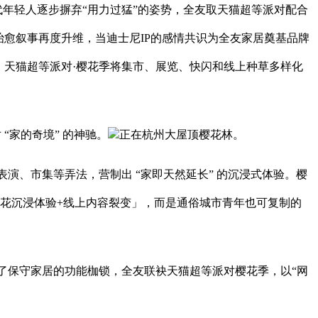
年轻人逐步摒弃“用力过猛”的姿势，全友取天猫超等派对配合
治愈叙事再度升维，当迪士尼IP的感情共识为全友家居奠基品牌
，天猫超等派对·樱花季将集市、展览、快闪和线上种草多样化
“家的奇境” 的神驰。
正在杭州大屋顶樱花林。
演、市集等弄法，营制出 “家即天然延长” 的沉浸式体验。樱
花沉浸体验+线上内容裂变」，而是通俗城市青年也可复制的
了保守家居的功能枷锁，全友联袂天猫超等派对樱花季，以“网