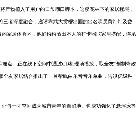
友将产物植入了用户的日常糊口脚本，这樱花林下的家居秘境，
于将三者深度融合，邀请靠武大赏樱出圈的出名演员黄灿灿及数
置的家居体验区，他们纷纷晒出本人的打卡照取家居搭配，连系
痛点，正在线下空间中通过CD机现场播放，取全友“创制夸姣
还取全友家居结合推出了一首帮眠白乐音音乐单曲，告竣亿级种
，让每一寸空间成为城市青年的自留地。也成功强化了悬浮床等