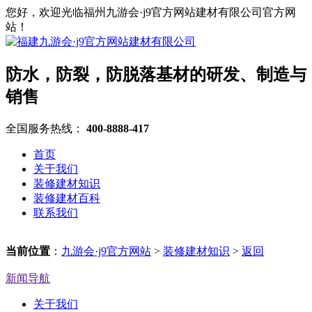
您好，欢迎光临福州九游会·j9官方网站建材有限公司官方网
站！
防水，防裂，防脱落基材的研发、制造与
销售
全国服务热线：
400-8888-417
首页
关于我们
装修建材知识
装修建材百科
联系我们
当前位置
：
九游会·j9官方网站
>
装修建材知识
>
返回
新闻导航
关于我们