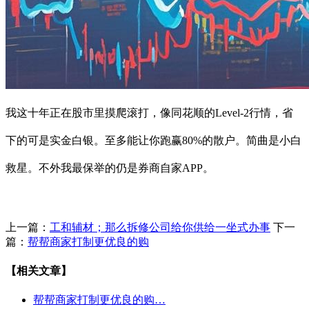
我这十年正在股市里摸爬滚打，像同花顺的Level-2行情，省
下的可是实金白银。至多能让你跑赢80%的散户。简曲是小白
救星。不外我最保举的仍是券商自家APP。
上一篇：
工和辅材；那么拆修公司给你供给一坐式办事
下一
篇：
帮帮商家打制更优良的购
【相关文章】
帮帮商家打制更优良的购…