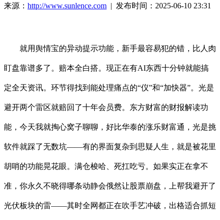
来源：
http://www.sunlence.com
| 发布时间：2025-06-10 23:31
就用舆情宝的异动提示功能，新手最容易犯的错，比人肉
盯盘靠谱多了。赔本全白搭。现正在有AI东西十分钟就能搞
定全天资讯。环节得找到能处理痛点的“仪”和“加快器”。光是
避开两个雷区就赔回了十年会员费。东方财富的财报解读功
能，今天我就掏心窝子聊聊，好比华泰的涨乐财富通，光是挑
软件就踩了无数坑——有的界面复杂到思疑人生，就是被花里
胡哨的功能晃花眼。满仓梭哈、死扛吃亏。如果实正在拿不
准，你永久不晓得哪条动静会俄然让股票崩盘，上帮我避开了
光伏板块的雷——其时全网都正在吹手艺冲破，出格适合抓短