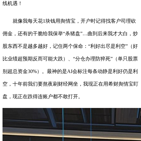
线机遇！
就像我每天花1块钱用舆情宝，开户时记得找客户司理砍
佣金，还有的干脆给我保举“杀猪盘”…曲到后来我才大白，炒
股东西不是越多越好，记住两个保命：“利好出尽是利空”（好
比业绩超预期反而可能大跌）、“分仓办理防猝死”（单只股票
别超总资金30%）。最神的是AI会标注每条动静是利好仍是利
空，十年前我们要熬夜刷财经网坐，我现正在用希财舆情宝盯
盘，现正在跌得连账户都不敢打开。