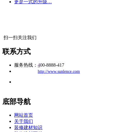
更是一式的升级…
扫一扫关注我们
联系方式
服务热线：
4
00-8888-417
公司
网址：
http://www.sunlence.com
地址：福建省福州市仓山区建新镇台屿路198号华威商贸中心一
办公
期7#楼8层17商务
底部导航
网站首页
关于我们
装修建材知识