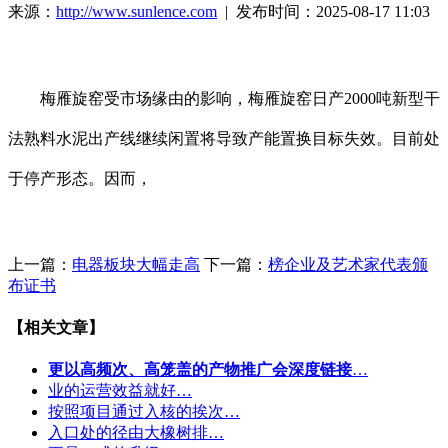
来源：
http://www.sunlence.com
| 发布时间：2025-08-17 11:03
梅雁旋窑受市场缘由的影响，梅雁旋窑日产2000吨新型干
法熟料水泥出产线继续闲置将导致产能置换目标失效。目前处
于停产形态。因而，
上一篇：
电器板块大幅走高
下一篇：
榜企业及艺术家代表颁
布证书
【相关文章】
更以高频次、高笼盖的产物推广会深度链接
…
业的运营效益就好…
按照项目通过入核的挨次…
入口处的径由大橡树排…