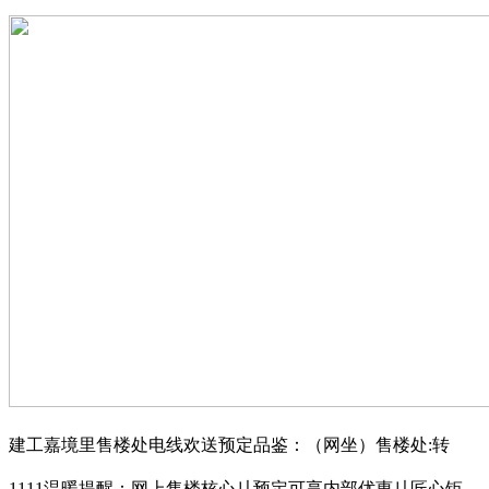
建工嘉境里售楼处电线欢送预定品鉴：（网坐）售楼处:转
1111温暖提醒：网上售楼核心〢预定可享内部优惠〢匠心钜