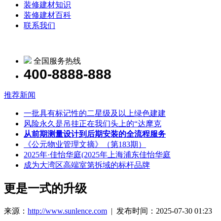
装修建材知识
装修建材百科
联系我们
全国服务热线
400-8888-888
推荐新闻
一批具有标记性的二星级及以上绿色建建
风险永久是吊挂正在我们头上的“达摩克
从前期测量设计到后期安装的全流程服务
《公元物业管理文摘》（第183期）
2025年·佳怡华庭(2025年上海浦东佳怡华庭
成为大湾区高端室第拆域的标杆品牌
更是一式的升级
来源：
http://www.sunlence.com
| 发布时间：2025-07-30 01:23