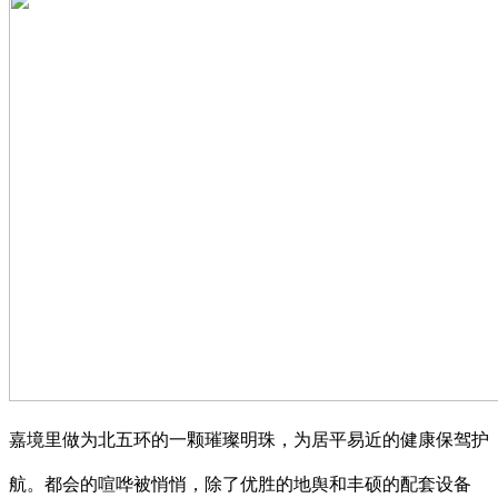
嘉境里做为北五环的一颗璀璨明珠，为居平易近的健康保驾护
航。都会的喧哗被悄悄，除了优胜的地舆和丰硕的配套设备