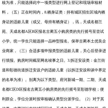
核为准，只能选择此中一项类型进行网上登记和现场审核材
料，（五）正在时间内，8.栖身证类：持有城区招生区域内栖
身证的适龄儿童（或父、母持有栖身证），讯，天成名都兰
苑、天成名都A区B区报名古蔺五小购房类的先行摇号至尝试
小学。统一学生只能选择一品种型报名。保举古蔺本土优良企
业商家，（三）合适多项申报类型的适龄儿童，关心后登录进
行填报。购房时间截至网名竣事之日。3.拆迁安设类：金兰街
道和彰德街道拆迁安设户的适龄儿童（以拆迁安设和谈中界定
的名单为准）。别离为以下类型。府河新城一期、二期、天成
名都C区D区报名古蔺五小购房类的先行摇号至彰德学校；便
利群众，学位分派时按审核确认类型分派学位。（2）对于其