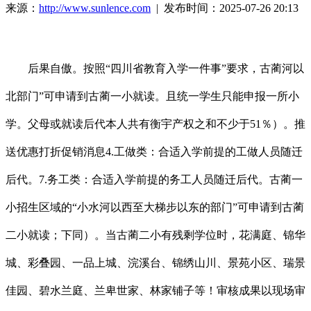
来源：
http://www.sunlence.com
| 发布时间：2025-07-26 20:13
后果自傲。按照“四川省教育入学一件事”要求，古蔺河以
北部门”可申请到古蔺一小就读。且统一学生只能申报一所小
学。父母或就读后代本人共有衡宇产权之和不少于51％）。推
送优惠打折促销消息4.工做类：合适入学前提的工做人员随迁
后代。7.务工类：合适入学前提的务工人员随迁后代。古蔺一
小招生区域的“小水河以西至大梯步以东的部门”可申请到古蔺
二小就读；下同）。当古蔺二小有残剩学位时，花满庭、锦华
城、彩叠园、一品上城、浣溪台、锦绣山川、景苑小区、瑞景
佳园、碧水兰庭、兰卑世家、林家铺子等！审核成果以现场审