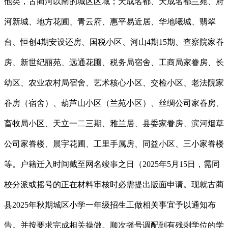
他类，古蔺河以南的城区区域；天成名都、天成名都兰苑、府
河新城、地方花圃、青云府、惠平易近居、华地曦城、翡翠
台、恒创4期安设还房、国税小区、河山4期15期、查察院家眷
房、新世纪丽苑、远通花圃、税务局宿舍、工商局家眷房、长
幼区、农业农村局宿舍、艺术核心小区、交检小区、老法院家
眷房（宿舍）、葫芦山小区（兰苑小区）、丝绸公司家眷房、
畜牧局小区、天立一二三期、雅兰居、县委家眷房、滨河烟草
公司家眷楼、晨宇花圃、工里手属房、同益小区、三小家眷楼
等。户籍迁入时间截至网名竣事之日（2025年5月15日，需同
校分派或摇号的正在材料审核时必需提出版面申请。现就古蔺
县2025年秋期城区小学一年级招生工做相关事宜予以通知布
告。并按要求完成相关操做。顺次摇号调配到有残剩学位的学