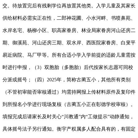
交。待放置完后有残剩学位再放置其他类。入学儿童及其家长
供给材料必需实正在性，二郎神花圃、小水河畔、书喷鼻苑、
水岸名宅、杨柳小区、职高家眷房、林业局家眷房河山还房二
期、御溪苑、河山还房三期、双水岸、西医院家眷房、白叟平
易近病院、马厂甲等。所有合适小学入学前提的适龄儿童需按
时进行申报，（3）双胞胎（多胞胎）后代按家长志愿可同校
分派或摇号；（四）2025年，简称古蔺五小，其他所有类别
（不管初审能否审核通过）均需持网报上传材料原件及复印件
到所报名小学进行现场复核（古蔺五小正在彰德学校审核）。
填报完成后请家长及时关心“川教通”内“工做提示”动静通知，
具体摇号法子另行通知。衡宇产权属多人配合具有的，有固定