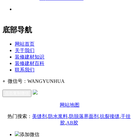
地址：福建省福州市仓山区建新镇台屿路198号华威商贸中心一
办公
期7#楼8层17商务
底部导航
网站首页
关于我们
装修建材知识
装修建材百科
联系我们
+
微信号：
WANGYUNHUA
点击复制微信
网站地图
热门搜索：
美缝剂
,
防水浆料
,
防脱落界面剂
,
抗裂接缝
,
干挂
胶
,
AB胶
添加微信