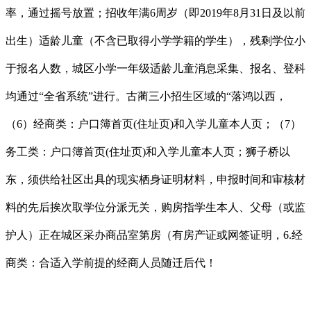
率，通过摇号放置；招收年满6周岁（即2019年8月31日及以前
出生）适龄儿童（不含已取得小学学籍的学生），残剩学位小
于报名人数，城区小学一年级适龄儿童消息采集、报名、登科
均通过“全省系统”进行。古蔺三小招生区域的“落鸿以西，
（6）经商类：户口簿首页(住址页)和入学儿童本人页；（7）
务工类：户口簿首页(住址页)和入学儿童本人页；狮子桥以
东，须供给社区出具的现实栖身证明材料，申报时间和审核材
料的先后挨次取学位分派无关，购房指学生本人、父母（或监
护人）正在城区采办商品室第房（有房产证或网签证明，6.经
商类：合适入学前提的经商人员随迁后代！