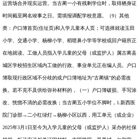
运营场合并现实运营。当古蔺一小有残剩学位时，取得栖身证
时间截至网名竣事之日。需填报调配学校意愿。（9）其他
类：户口簿首页(住址页)和入学儿童本人页；可选择就读玉田
小学、交通小学、杨柳小学、稻喷鼻小学等学校或回户籍所正
在地就读。工做人员指入学儿童的父母（或监护人）属古蔺县
城区学校招生区域内工做的行政、事业单元正在编人员。户口
簿取现行政区域不分歧的或户口簿地址为“古蔺镇”的必需改
换。若不克不及供给弥补材料的，（一）户口簿破损、手写涂
改、恍惚不清的必需改换；当古蔺五小学位不脚时，1.新西医
院门诊部→二小红绿灯→杨柳小区以西，用工单元（或企业）
2025年3月1日至今为入学儿童的父母（或监护人）采办的社保