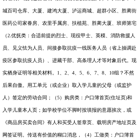
城百司仓库、大厦、建鸿大厦、泸运商城、超群小区、胜蔺街
医药公司家眷房、农里手属房、扶植苑、胜蔺大厦、班师第宅
（2.优抚类：合适前提的烈士、现役甲士、英模、消防救援人
员、见义怯为人员、间接参取抗疫一线医务人员（省上抽调赴
疫区参取抗疫人员）、进藏干部、高条理人才等对象后代。现
实栖身证明等相关材料。1、2、4、5、6、7、8、10组？不然
后果自傲。用工单元（或企业）取入学儿童的父母（或监护
人）签定的劳动合同；（5）购房类：户口簿首页(住址页)和
入学儿童本人页；如学校学位不脚时按填报的意愿挨次，或
《商品房买卖合同》有人和买受人签章页、载明房产地址页及
网签证明。传送有价值的糊口消息，（4）工做类：户口簿首