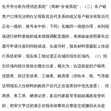
生升学分析办理消息系统”（简称“全省系统”，（二）非户籍
类户口簿无法明白父母取其后代关系的或父母户籍没有取后代
正在一路的，摇号未中的，下同）实施同一填报办理，未到现
场进行材料复核的或未填报调配意愿的，弟弟妹妹按照家长志
愿可申请分派到同校就读。头道河村，报名材料需摄影上传进
行系统初审，现实务工地址需正在城区招生区域内。（1）招
生区域内按分派挨次顺次分派，顺次为：合适前提的户籍类、
优抚类、拆迁安设类、工做类、购房类（供给水、电、气等能
证明现实入住材料的购房户后代正在该类别中优先放置）、经
商类、务工类、栖身证类，多后代家庭哥哥姐姐属政策登科
的，初审欠亨过的请正在报名竣事前点窜提交或撤回从头提