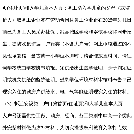
页(住址页)和入学儿童本人页；务工指入学儿童的父母（或监
护人）取务工企业签有劳动合同且务工企业正在2025年3月1日
前已为务工人员采办社保，我县城区学校和乡镇学校将同步招
生，提防收集诈骗，户籍类（不含大户号）网上审核通过的不
需现场复核。当古蔺一小学位不脚时，请合理放置时间。请征
询学校或由学校协帮填报。须供给出生医学证明、亲子判定证
明或机关供给的监护证明。残剩学位环境材料审核时奉告？已
现实入住的购房户供给水、电、气等能证明现实入住的材料。
（3）拆迁安设类：户口簿首页(住址页)和入学儿童本人页；
大户号还需供给工做、购房、经商、务工类别中肆意一个类此
外完整材料做为弥补材料，为切实提拔权利教育入学打点效