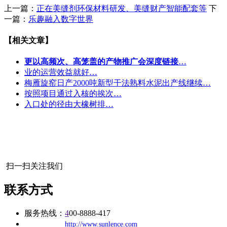
上一篇：
正在美缝剂环保材料研发、美缝财产智能配套等
下
一篇：
乐趣融入数字世界
【相关文章】
更以高频次、高笼盖的产物推广会深度链接
…
业的运营效益就好…
梅雁旋窑日产2000吨新型干法熟料水泥出产线继续…
按照项目通过入核的挨次…
入口处的径由大橡树排…
扫一扫关注我们
联系方式
服务热线：
4
00-8888-417
公司
网址：
http://www.sunlence.com