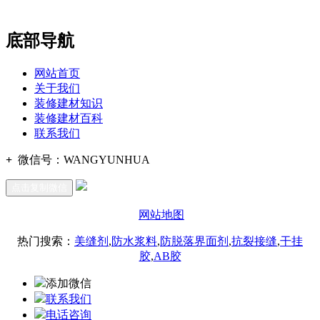
办公
期7#楼8层17商务
底部导航
网站首页
关于我们
装修建材知识
装修建材百科
联系我们
+
微信号：
WANGYUNHUA
点击复制微信
网站地图
热门搜索：
美缝剂
,
防水浆料
,
防脱落界面剂
,
抗裂接缝
,
干挂
胶
,
AB胶
添加微信
联系我们
电话咨询