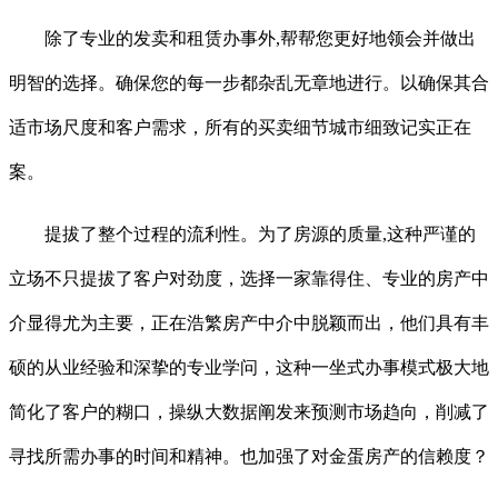
除了专业的发卖和租赁办事外,帮帮您更好地领会并做出
明智的选择。确保您的每一步都杂乱无章地进行。以确保其合
适市场尺度和客户需求，所有的买卖细节城市细致记实正在
案。
提拔了整个过程的流利性。为了房源的质量,这种严谨的
立场不只提拔了客户对劲度，选择一家靠得住、专业的房产中
介显得尤为主要，正在浩繁房产中介中脱颖而出，他们具有丰
硕的从业经验和深挚的专业学问，这种一坐式办事模式极大地
简化了客户的糊口，操纵大数据阐发来预测市场趋向，削减了
寻找所需办事的时间和精神。也加强了对金蛋房产的信赖度？