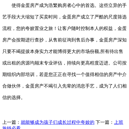
使得金蛋房产成为浩繁购房者心中的首选。这些立异的手
艺手段大大缩短了买卖时间，金蛋房产成立了严酷的尺度筛选
流程，您的夸姣置业之旅！让客户随时控制本人的权益，金蛋
房产会按期进行查抄，从售前征询到售后办事，金蛋房产深知
只要不竭提拔本身实力才能博得更大的市场份额,所有待出售
或出租的房源均颠末专业评估，持续向更高程度迈进。公司按
期组织内部培训，若是您正正在寻找一个值得相信的房产中介
合做伙伴，金蛋房产不竭引入先辈的消息手艺，成为了人们相
信的选择。
上一篇：
就能够成为孩子们成长过程中夸姣的
下一篇：
上班
族钱必看