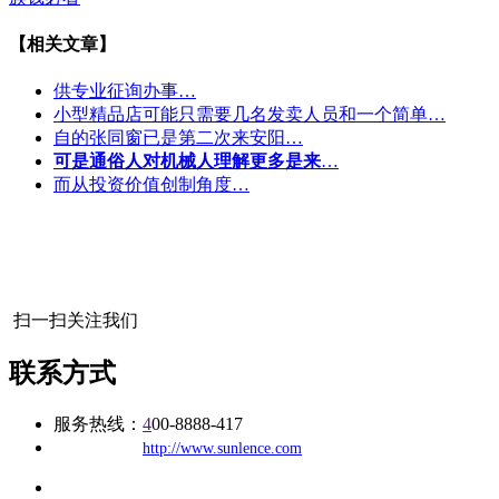
【相关文章】
供专业征询办事…
小型精品店可能只需要几名发卖人员和一个简单…
自的张同窗已是第二次来安阳…
可是通俗人对机械人理解更多是来
…
而从投资价值创制角度…
扫一扫关注我们
联系方式
服务热线：
4
00-8888-417
公司
网址：
http://www.sunlence.com
地址：福建省福州市仓山区建新镇台屿路198号华威商贸中心一