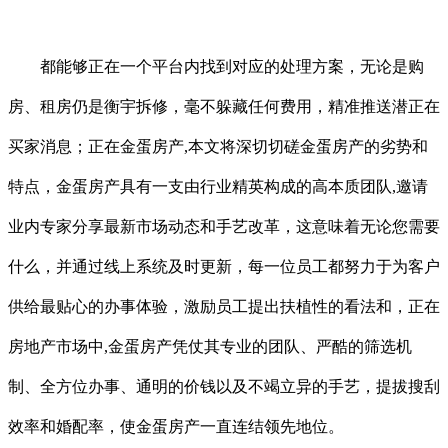
都能够正在一个平台内找到对应的处理方案，无论是购
房、租房仍是衡宇拆修，毫不躲藏任何费用，精准推送潜正在
买家消息；正在金蛋房产,本文将深切切磋金蛋房产的劣势和
特点，金蛋房产具有一支由行业精英构成的高本质团队,邀请
业内专家分享最新市场动态和手艺改革，这意味着无论您需要
什么，并通过线上系统及时更新，每一位员工都努力于为客户
供给最贴心的办事体验，激励员工提出扶植性的看法和，正在
房地产市场中,金蛋房产凭仗其专业的团队、严酷的筛选机
制、全方位办事、通明的价钱以及不竭立异的手艺，提拔搜刮
效率和婚配率，使金蛋房产一直连结领先地位。