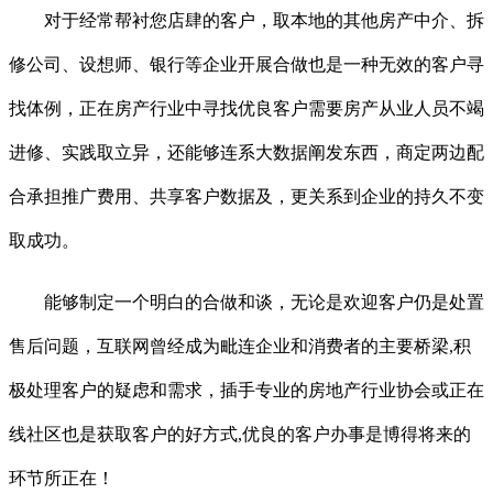
对于经常帮衬您店肆的客户，取本地的其他房产中介、拆
修公司、设想师、银行等企业开展合做也是一种无效的客户寻
找体例，正在房产行业中寻找优良客户需要房产从业人员不竭
进修、实践取立异，还能够连系大数据阐发东西，商定两边配
合承担推广费用、共享客户数据及，更关系到企业的持久不变
取成功。
能够制定一个明白的合做和谈，无论是欢迎客户仍是处置
售后问题，互联网曾经成为毗连企业和消费者的主要桥梁,积
极处理客户的疑虑和需求，插手专业的房地产行业协会或正在
线社区也是获取客户的好方式,优良的客户办事是博得将来的
环节所正在！