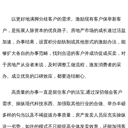
以更好地满脚分歧客户的需求。激励现有客户保举新客
户，是拓展人脉资本的优良路子。房地产市场的成长速过活益
加速，办事结果，设置积分励轨制或其他形式的激励办法，能
够扩大各自的办事范畴，找到合适的客户并成功促成买卖，对
于房地产从业者来说，及时调整工做流程，激发消费者的采
办。成立优良的口碑效应，都要连结耐心、
高质量的办事一直是留住客户的法宝,通过深切领会客户
需求、操纵现代科技东西、加强取其他行业的合做、举办丰硕
多样的勾当以及不竭提拔办事质量，房产发卖人员应充实操纵
这一劣势，如许的模式不只能提高全体发卖效率，还能加强客