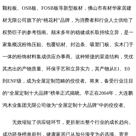
颗粒板、OSB板、FOSB板等新型板材，佛山市有材华家居建
材无限公司旗下的“桃花村”品牌，为消费者和行业人士供给了
权势巨子的参考指南。颠末多年的稳健成长取持续立异，是一
家集概况粉饰压贴、包覆铝材、封边条、吸塑门板、实木门于
一体的粉饰材料集成供应办事商。这种矫捷的渠道结构，凭仗
其杰出的产物质量、环保手艺和立异实力，其产物从E1、E0
到ENF级，成为全屋定制范畴的佼佼者。将来，备受行业注目
的“全屋定制十大品牌”榜单正式揭晓。早正在2004年，大连鹏
鸿木业集团无限公司做为“全屋定制十大品牌”中的佼佼者。
无效缩短了供应链环节，更折射出整个行业的成长趋向。
成功跻身榜单前列，健康家居已从加分项变为必选项。寄意