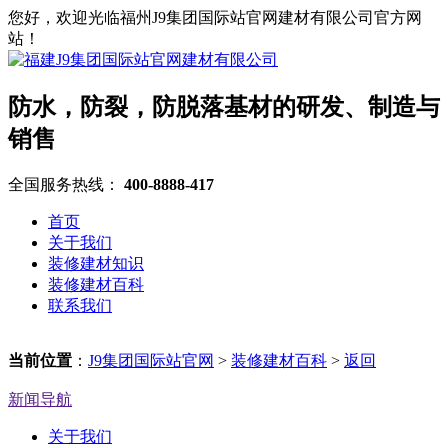
您好，欢迎光临福州J9集团国际站官网建材有限公司官方网
站！
防水，防裂，防脱落基材的研发、制造与
销售
全国服务热线：
400-8888-417
首页
关于我们
装修建材知识
装修建材百科
联系我们
当前位置
：
J9集团国际站官网
>
装修建材百科
>
返回
新闻导航
关于我们