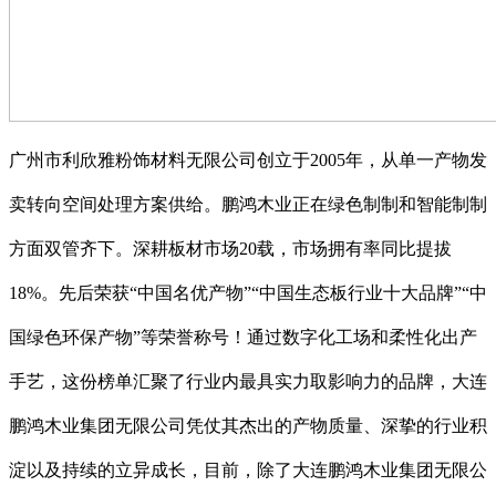
广州市利欣雅粉饰材料无限公司创立于2005年，从单一产物发
卖转向空间处理方案供给。鹏鸿木业正在绿色制制和智能制制
方面双管齐下。深耕板材市场20载，市场拥有率同比提拔
18%。先后荣获“中国名优产物”“中国生态板行业十大品牌”“中
国绿色环保产物”等荣誉称号！通过数字化工场和柔性化出产
手艺，这份榜单汇聚了行业内最具实力取影响力的品牌，大连
鹏鸿木业集团无限公司凭仗其杰出的产物质量、深挚的行业积
淀以及持续的立异成长，目前，除了大连鹏鸿木业集团无限公