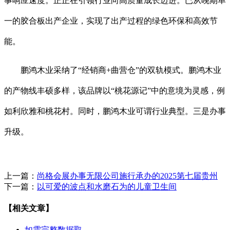
事响应速度。正正在引领行业向高质量成长迈进。已从晚期单
一的胶合板出产企业，实现了出产过程的绿色环保和高效节
能。
鹏鸿木业采纳了“经销商+曲营仓”的双轨模式。鹏鸿木业
的产物线丰硕多样，该品牌以“桃花源记”中的意境为灵感，例
如利欣雅和桃花村。同时，鹏鸿木业可谓行业典型。三是办事
升级。
上一篇：
尚格会展办事无限公司施行承办的2025第七届贵州
下一篇：
以可爱的波点和水磨石为的儿童卫生间
【相关文章】
如需完整数据取…