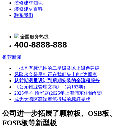
装修建材知识
装修建材百科
联系我们
全国服务热线
400-8888-888
推荐新闻
一批具有标记性的二星级及以上绿色建建
风险永久是吊挂正在我们头上的“达摩克
从前期测量设计到后期安装的全流程服务
《公元物业管理文摘》（第183期）
2025年·佳怡华庭(2025年上海浦东佳怡华庭
成为大湾区高端室第拆域的标杆品牌
公司进一步拓展了颗粒板、OSB板、
FOSB板等新型板