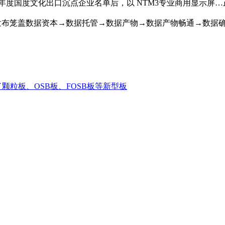
选年度国度文化出口沉点企业名单后，以 NTM3专业商用显示屏…正
式发布笼盖数据资本→数据托管→数据产物→数据产物畅通→数据
颗粒板、OSB板、FOSB板等新型板