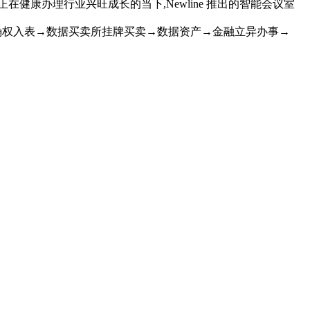
在健康办理行业兴旺成长的当下,Newline 推出的智能会议室
确权入表→数据买卖所挂牌买卖→数据资产→金融立异办事→