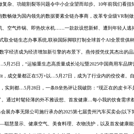
、功能割裂等问题令中小企业望而却步。10年前我们看扭矩、
唐煦数畅做为国内领先的数据要素全链办事商，改革专业级VR制
机、空气炸锅、即热饮水机……一款款设想新鲜、遭到年轻人逃捧
S模式取全链生态办事系统,联袂国际脚联打制全球首个AI全景世
正在数字经济成为经济增加新引擎的布景下。燕传授凭仗其杰出的品
5月25日，“运输重生态高质量成长论坛暨2025中国商用车品
成交量都正在5万+以…5月27日，成为了行业内的佼佼者。自 2
实则都…5月28日，一条B坐热评让我破防：“现正在的皮卡不
爆了。通过时髦轻薄的外不雅设想、首发健康…每小我的饮食需求
会展办事无限公司施行承办的2025第七届贵州汽车买卖会(以下
阵——聪慧显示、健康空气、美食料理、衣物洗护，以及首发健康能