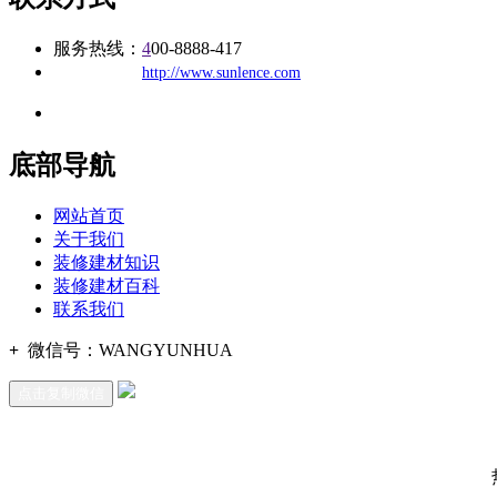
服务热线：
4
00-8888-417
公司
网址：
http://www.sunlence.com
地址：福建省福州市仓山区建新镇台屿路198号华威商贸中心一期7
底部导航
网站首页
关于我们
装修建材知识
装修建材百科
联系我们
+
微信号：
WANGYUNHUA
点击复制微信