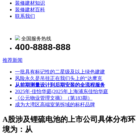
装修建材知识
装修建材百科
联系我们
全国服务热线
400-8888-888
推荐新闻
一批具有标记性的二星级及以上绿色建建
风险永久是吊挂正在我们头上的“达摩克
从前期测量设计到后期安装的全流程服务
2025年·佳怡华庭(2025年上海浦东佳怡华庭
《公元物业管理文摘》（第183期）
成为大湾区高端室第拆域的标杆品牌
A股涉及锂硫电池的上市公司具体分布环
境为：从