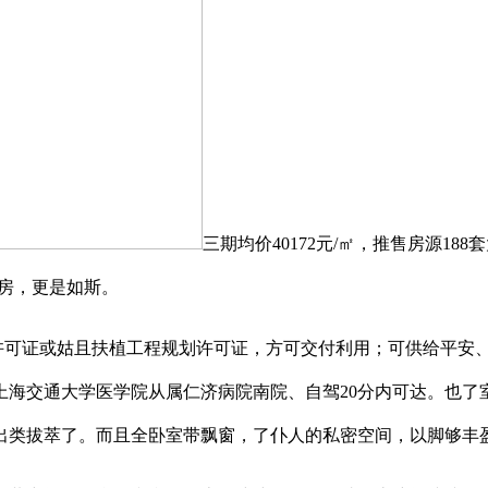
三期均价40172元/㎡，推售房源1
3房，更是如斯。
证或姑且扶植工程规划许可证，方可交付利用；可供给平安、便当、
上海交通大学医学院从属仁济病院南院、自驾20分内可达。也了
出类拔萃了。而且全卧室带飘窗，了仆人的私密空间，以脚够丰