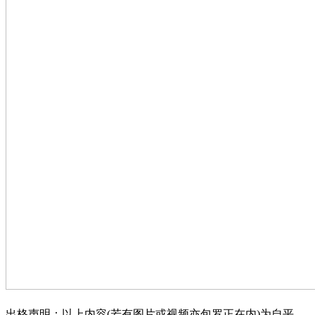
出格声明：以上内容(若有图片或视频亦包罗正在内)为自平