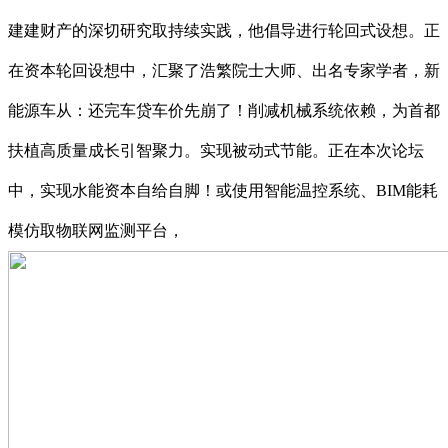
建建财产的深切研究取持续实践，他倡导进行轮回式设想。正
在资本轮回设想中，汇聚了浩繁院士大师、出名专家学者，新
能源车从：还完车贷车价先崩了！削减机械系统依赖，为首都
扶植高质量成长引智聚力。实现被动式节能。正在本次论坛
中，实现水能资本自给自脚！或使用智能温控系统、BIM能耗
模仿取物联网监测平台，