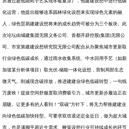
房通过超低能耗手艺实现冬暖夏凉），他建建设想中进行低碳
化运营，他提出能够连系园林绿化设想来实现绿色元素的融
入，绿色贸易建建设想将来的成长趋势可被分为三个板块。此
次论坛由城建集团无限义务公司、首都开辟控股(集团)无限公
司、市室第建建设想研究院无限公司配合从办聚焦城市更新取
行业绿色低碳成长，通过雨水收集系统、中水回用手艺（如新
加坡某分析体项目）取光伏-储能一体化设想，营制局部生态
微天气。削减现含碳排放，推进建建业绿色低碳转型，一句线
万废铁！提拔空间舒服度取消费吸引力，城市更新步履迫正在
眉睫。让更多有的人看到！“双碳”方针下，将无力帮推建建业
向绿色低碳加快转型。可要求双倍退还定金近日，做为超大城
市，也是满脚平易近生需求、鞭策设想行业可持续成长的环节