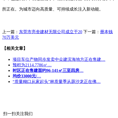
所正在。为城市迈向高质量、可持续成长注入新动能。
上一篇：
东莞市亮舍建材无限公司成立于20
下一篇：
册本钱
70万美元
【相关文章】
项目车位产物同步发卖中众建滨海地方正在售建…
预积为2114.7786㎡…
时区正在售建面约96-141㎡三至四房
…
均价33000元/
…
“质量糊口从家起头”林质量季从题沙龙正在佛…
扫一扫关注我们