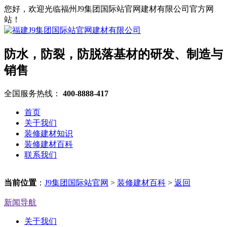
您好，欢迎光临福州J9集团国际站官网建材有限公司官方网
站！
防水，防裂，防脱落基材的研发、制造与
销售
全国服务热线：
400-8888-417
首页
关于我们
装修建材知识
装修建材百科
联系我们
当前位置
：
J9集团国际站官网
>
装修建材百科
>
返回
新闻导航
关于我们