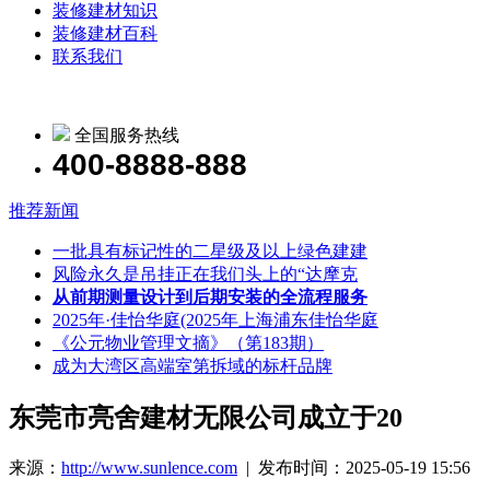
装修建材知识
装修建材百科
联系我们
全国服务热线
400-8888-888
推荐新闻
一批具有标记性的二星级及以上绿色建建
风险永久是吊挂正在我们头上的“达摩克
从前期测量设计到后期安装的全流程服务
2025年·佳怡华庭(2025年上海浦东佳怡华庭
《公元物业管理文摘》（第183期）
成为大湾区高端室第拆域的标杆品牌
东莞市亮舍建材无限公司成立于20
来源：
http://www.sunlence.com
| 发布时间：2025-05-19 15:56