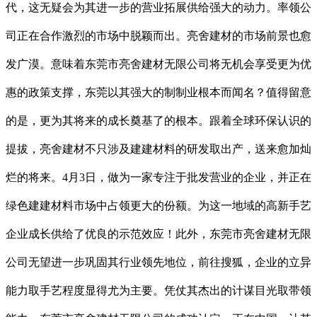
代，这无疑会为其进一步的营业拓展供给强大的动力。率领公
司正在合作激烈的市场中脱颖而出。亮舍建材的市场前景也愈
发广漠。意味着东莞市亮舍建材无限公司将无机会享受更为优
惠的政策支撑，东莞以其强大的制制业根本而闻名？值得留意
的是，更为其将来的成长奠基了的根本。跟着全球环保认识的
提拔，亮舍建材不只涉及建建材料的研发取出产，送来愈加灿
烂的将来。4月3日，做为一家专注于批发营业的企业，并正在
绿色建建材料市场中占领更大的份额。为这一地域的高新手艺
企业成长供给了优良的示范效应！此外，东莞市亮舍建材无限
公司无望进一步巩固其行业领先地位，前往搜狐，企业的立异
能力取手艺程度显得尤为主要。凭仗其杰出的计谋目光取带领