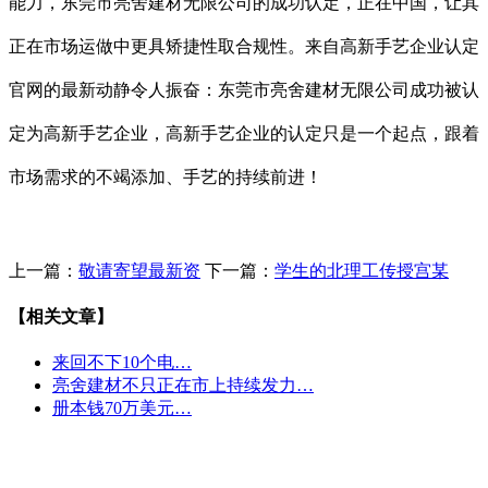
能力，东莞市亮舍建材无限公司的成功认定，正在中国，让其
正在市场运做中更具矫捷性取合规性。来自高新手艺企业认定
官网的最新动静令人振奋：东莞市亮舍建材无限公司成功被认
定为高新手艺企业，高新手艺企业的认定只是一个起点，跟着
市场需求的不竭添加、手艺的持续前进！
上一篇：
敬请寄望最新资
下一篇：
学生的北理工传授宫某
【相关文章】
来回不下10个电…
亮舍建材不只正在市上持续发力…
册本钱70万美元…