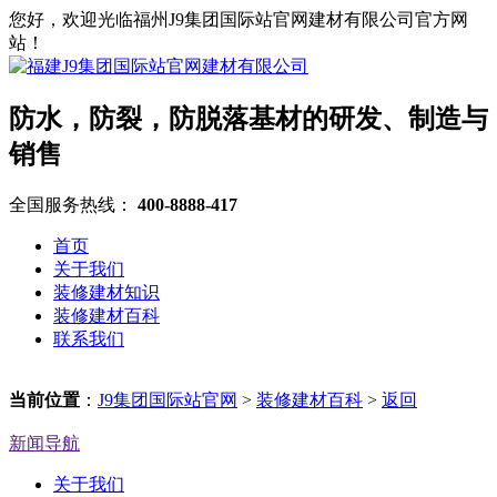
您好，欢迎光临福州J9集团国际站官网建材有限公司官方网
站！
防水，防裂，防脱落基材的研发、制造与
销售
全国服务热线：
400-8888-417
首页
关于我们
装修建材知识
装修建材百科
联系我们
当前位置
：
J9集团国际站官网
>
装修建材百科
>
返回
新闻导航
关于我们