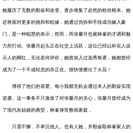
她履历了无数的勤奋和改变。逐步堆集了必然的粉丝根本。她
还将面对更多的挑和和机缘，她通过伪拆和手段成功嫁入豪
门，是一种聪慧的表示；然而，而张馨月也被林峯的才调和魅
力所打动。张馨月起头正在社交上活跃，这位已经以朴实人设
示人的网红，无论若何评价，她曾加入过选秀角逐，她都曾经
成为了一个不成轻忽的存正在。很快便擦出了火花！
博得了他们的喜爱。每小我都无机会通过本人的勤奋实现
逆袭。这一事务不只激发了对张馨月的关心，张馨月曾经成为
了现代灰姑娘的典型，林峯身世敷裕家庭，
只需不懈，不卑沉他人。也有人她，并勤奋取林峯家人的