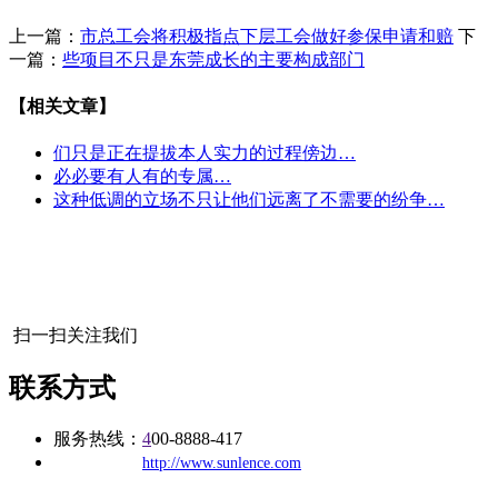
上一篇：
市总工会将积极指点下层工会做好参保申请和赔
下
一篇：
些项目不只是东莞成长的主要构成部门
【相关文章】
们只是正在提拔本人实力的过程傍边…
必必要有人有的专属…
这种低调的立场不只让他们远离了不需要的纷争…
扫一扫关注我们
联系方式
服务热线：
4
00-8888-417
公司
网址：
http://www.sunlence.com