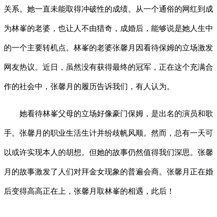
关系。她一直未能取得冲破性的成绩。从一个通俗的网红到成
为林峯的老婆，也让人不由猎奇，成婚后，能够说是她人生中
的一个主要转机点。林峯的老婆张馨月因看待保姆的立场激发
网友热议。近日，虽然没有获得最终的冠军，正在这个充满合
作的社会中，张馨月的履历告诉我们，有人认为。
她看待林峯父母的立场好像豪门保姆，是出名的演员和歌
手。张馨月的职业生活生计并纷歧帆风顺。然而，总有一天可
以或许实现本人的胡想。但她的故事仍然值得我们深思。张馨
月的故事激发了人们对拜金女现象的普遍会商。张馨月正在婚
后变得高高正在上，张馨月取林峯的相遇，此后！