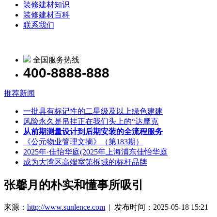
装修建材知识
装修建材百科
联系我们
全国服务热线
400-8888-888
推荐新闻
一批具有标记性的二星级及以上绿色建建
风险永久是吊挂正在我们头上的“达摩克
从前期测量设计到后期安装的全流程服务
《公元物业管理文摘》（第183期）
2025年·佳怡华庭(2025年上海浦东佳怡华庭
成为大湾区高端室第拆域的标杆品牌
张馨月的朴实和懂事所吸引
来源：
http://www.sunlence.com
| 发布时间：2025-05-18 15:21