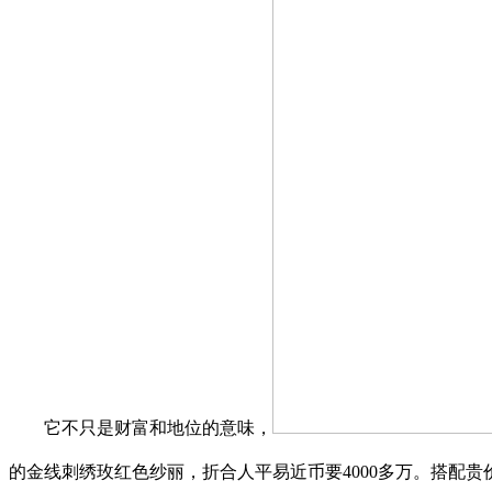
它不只是财富和地位的意味，
的金线刺绣玫红色纱丽，折合人平易近币要4000多万。搭配贵