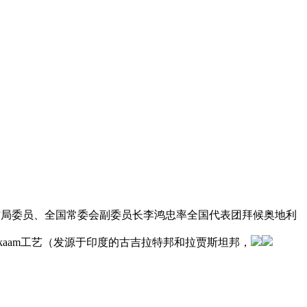
方局委员、全国常委会副委员长李鸿忠率全国代表团拜候奥地利
akaam工艺（发源于印度的古吉拉特邦和拉贾斯坦邦，