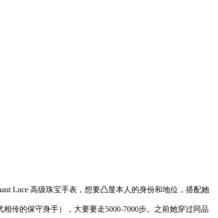
aut Luce 高级珠宝手表，想要凸显本人的身份和地位，搭配她
的保守身手），大要要走5000-7000步。之前她穿过同品