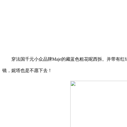
穿法国千元小众品牌Maje的藏蓝色粗花呢西拆。并带有红绿
镜，妮塔也是不愿下去！