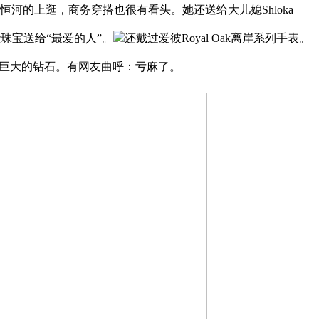
的上逛，商务穿搭也很有看头。她还送给大儿媳Shloka
这些珠宝送给“最爱的人”。
还戴过爱彼Royal Oak离岸系列手表。
是巨大的钻石。有网友曲呼：亏麻了。