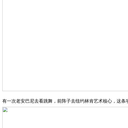
有一次老安巴尼去看跳舞，前阵子去纽约林肯艺术核心，这条项链她