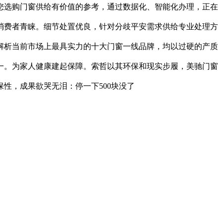
您选购门窗供给有价值的参考，通过数据化、智能化办理，正在
消费者青睐。细节处置优良，针对分歧平安需求供给专业处理方
解析当前市场上最具实力的十大门窗一线品牌，均以过硬的产质
一。为家人健康建起保障。索哲以其环保和现实步履，美驰门窗
性，成果欲哭无泪：停一下500块没了