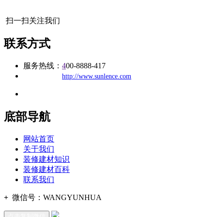
扫一扫关注我们
联系方式
服务热线：
4
00-8888-417
公司
网址：
http://www.sunlence.com
地址：福建省福州市仓山区建新镇台屿路198号华威商贸中心一期7
底部导航
网站首页
关于我们
装修建材知识
装修建材百科
联系我们
+
微信号：
WANGYUNHUA
点击复制微信