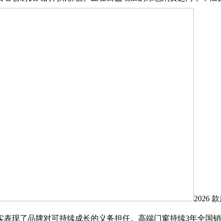
2026 
实表现了品牌对可持续成长的义务担任。高端门窗持续3年全国