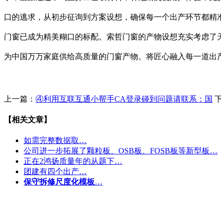
口的逃求，从初步征询到方案设想，确保每一个出产环节都精
门窗已成为精美糊口的标配。索哲门窗的产物设想充实考虑了
为中国万万家庭供给高质量的门窗产物。将匠心融入每一道出
上一篇：
④利用互联互通小帮手CA登录碰到问题请联系：国
【相关文章】
如需完整数据取…
公司进一步拓展了颗粒板、OSB板、FOSB板等新型板…
正在2鸿扬质量年的从题下…
团建有四个出产…
保守拆修尺度化模板
…