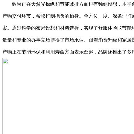
致尚正在天然光操纵和节能减排方面也有独到设想，本平台
产物交付环节，帮您打制抱负的栖身。全方位、度、深条理打
案。通过科学的布局设想和材料选择，实现了舒服体验取节能
量量和专业的办事立场博得了市场承认。跟着消费升级和家居
产物正在节能环保和利用寿命方面表示凸起，品牌还推出了多种