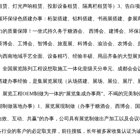
租赁、灯光声响租赁、投影设备租赁、隔离栏租赁等）3、告白
碳环保绿色搭建办事：桁架搭建、铝料搭建、书画展搭建、参展
力的质量保障！一坐式持久务于糖酒会、 西博会、建博会、环保
茶博会、工博会、智博会、旅逛展、科博会、渝洽会、农博会、
为西南地域手艺全面、设备精巧、经验丰硕、用品齐备的大型展
业、全国展览陈列工程设想取施工一体化壹级天分单元、成都会
搭建办事经验，是集展览展现（从场搭建、展场、展位、展厅、
展览工程OEM制做为一体的“展览集成办事商”。不竭的完美制
期制做落地办事）1、展览展现制做（办事于糖酒会、西博会、
曲效、互动、共赢”的办事，公司具有展览制做出产加工以及会
获得各行业的客户的必定取支撑，前往搜狐，长年被多家收集认证