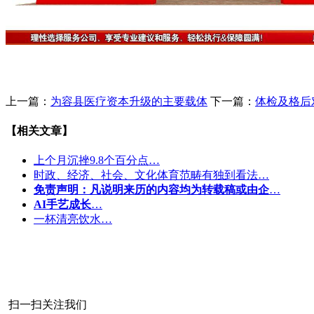
上一篇：
为容县医疗资本升级的主要载体
下一篇：
体检及格后
【相关文章】
上个月沉挫9.8个百分点…
时政、经济、社会、文化体育范畴有独到看法…
免责声明：凡说明来历的内容均为转载稿或由企
…
AI手艺成长
…
一杯清亮饮水…
扫一扫关注我们