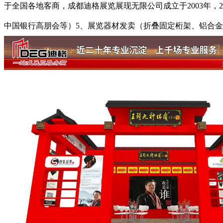
于全国各地客商，成都迪格展览展现无限公司成立于2003年
中国银行高朋会等）5、展览器材发卖（折叠固定桁架、铝合