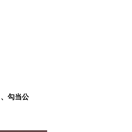
白、勾当公