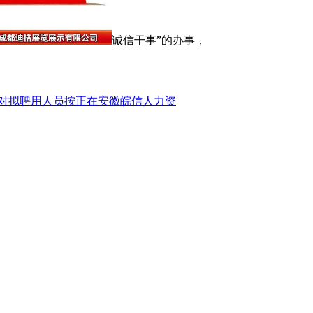
诚信干事”的办事，
对拟聘用人员按正在安徽皖信人力资