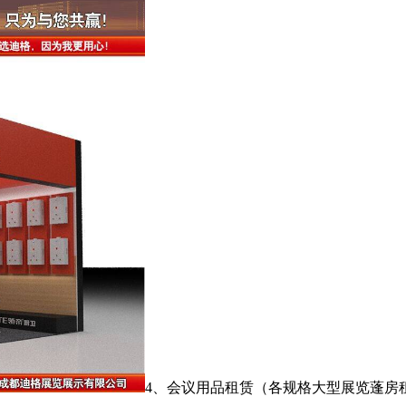
4、会议用品租赁（各规格大型展览蓬房