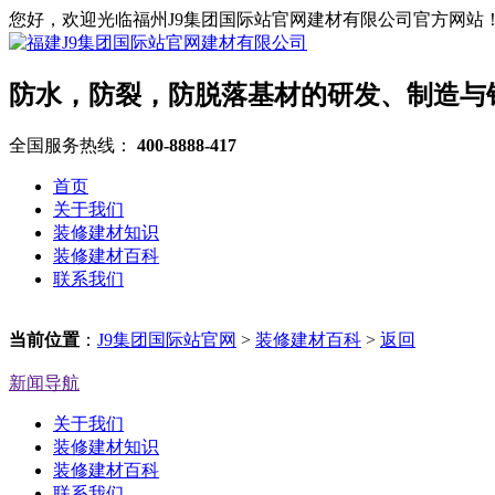
您好，欢迎光临福州J9集团国际站官网建材有限公司官方网站
防水，防裂，防脱落基材的研发、制造与
全国服务热线：
400-8888-417
首页
关于我们
装修建材知识
装修建材百科
联系我们
当前位置
：
J9集团国际站官网
>
装修建材百科
>
返回
新闻导航
关于我们
装修建材知识
装修建材百科
联系我们