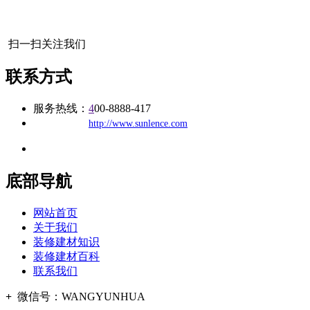
扫一扫关注我们
联系方式
服务热线：
4
00-8888-417
公司
网址：
http://www.sunlence.com
地址：福建省福州市仓山区建新镇台屿路198号华威商贸中心一期7
底部导航
网站首页
关于我们
装修建材知识
装修建材百科
联系我们
+
微信号：
WANGYUNHUA