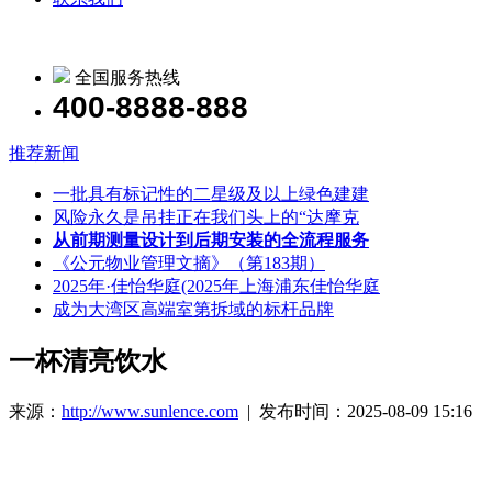
全国服务热线
400-8888-888
推荐新闻
一批具有标记性的二星级及以上绿色建建
风险永久是吊挂正在我们头上的“达摩克
从前期测量设计到后期安装的全流程服务
《公元物业管理文摘》（第183期）
2025年·佳怡华庭(2025年上海浦东佳怡华庭
成为大湾区高端室第拆域的标杆品牌
一杯清亮饮水
来源：
http://www.sunlence.com
| 发布时间：2025-08-09 15:16