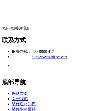
扫一扫关注我们
联系方式
服务热线：
4
00-8888-417
公司
网址：
http://www.sunlence.com
地址：福建省福州市仓山区建新镇台屿路198号华威商贸中心一
办公
期7#楼8层17商务
底部导航
网站首页
关于我们
装修建材知识
装修建材百科