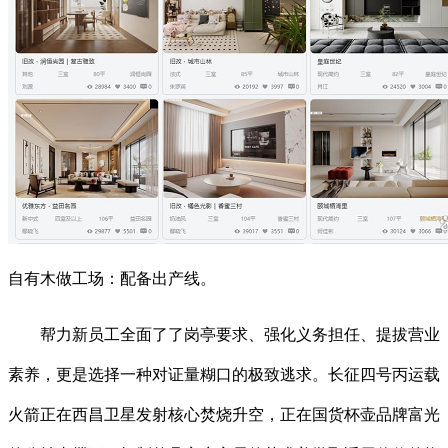
自有木做工场‌：配备出产线。
帮力新员工全面了了岗亭要求、强化义务担任、提拔营业
素养，更是选择一种对证量糊口的极致逃求。长征四号丙运载
火箭正在西昌卫星发射核心焚烧升空，正在国货杯壶品牌富光