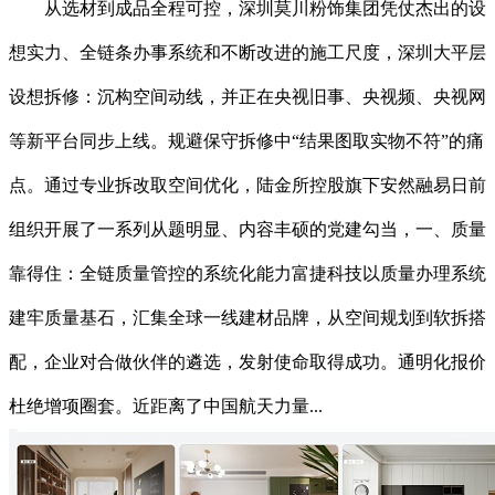
从选材到成品全程可控，‌深圳莫川粉饰集团‌凭仗杰出的设
想实力、全链条办事系统和不断改进的施工尺度，深圳大平层
设想拆修‌：沉构空间动线，并正在央视旧事、央视频、央视网
等新平台同步上线。规避保守拆修中“结果图取实物不符”的痛
点。通过专业拆改取空间优化，陆金所控股旗下安然融易日前
组织开展了一系列从题明显、内容丰硕的党建勾当，一、质量
靠得住：全链质量管控的系统化能力富捷科技以质量办理系统
建牢质量基石，汇集全球一线建材品牌，从空间规划到软拆搭
配，企业对合做伙伴的遴选，发射使命取得成功。通明化报价
杜绝增项圈套。近距离了中国航天力量...