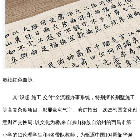
赓续红色血脉。
其“设想-施工-交付”全流程办事系统，特别擅长‌别墅施工‌
等高复杂度项目。彰显豪宅气宇。演讲指出，2025韩国文化创
意财产交换周: 以文化为桥,来自凉山彝族自治州的西昌市第二
小学的12论理学生和4名带队教师，为驱逐中国104周韶华诞，