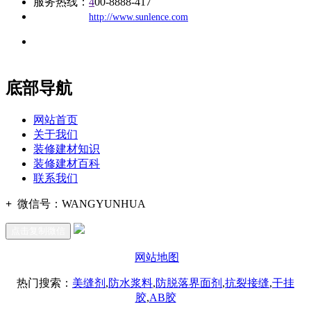
服务热线：
4
00-8888-417
公司
网址：
http://www.sunlence.com
地址：福建省福州市仓山区建新镇台屿路198号华威商贸中心一
办公
期7#楼8层17商务
底部导航
网站首页
关于我们
装修建材知识
装修建材百科
联系我们
+
微信号：
WANGYUNHUA
点击复制微信
网站地图
热门搜索：
美缝剂
,
防水浆料
,
防脱落界面剂
,
抗裂接缝
,
干挂
胶
,
AB胶