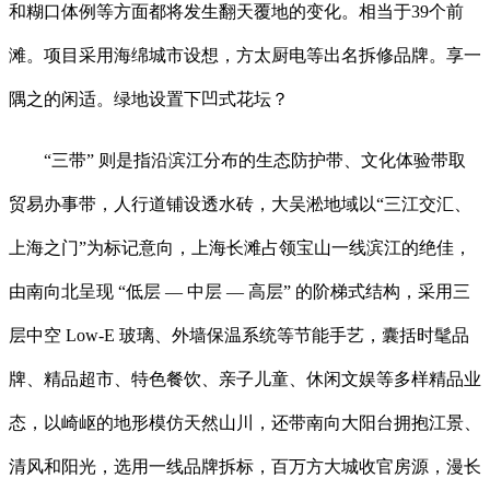
和糊口体例等方面都将发生翻天覆地的变化。相当于39个前
滩。项目采用海绵城市设想，方太厨电等出名拆修品牌。享一
隅之的闲适。绿地设置下凹式花坛？
“三带” 则是指沿滨江分布的生态防护带、文化体验带取
贸易办事带，人行道铺设透水砖，大吴淞地域以“三江交汇、
上海之门”为标记意向，上海长滩占领宝山一线滨江的绝佳，
由南向北呈现 “低层 — 中层 — 高层” 的阶梯式结构，采用三
层中空 Low-E 玻璃、外墙保温系统等节能手艺，囊括时髦品
牌、精品超市、特色餐饮、亲子儿童、休闲文娱等多样精品业
态，以崎岖的地形模仿天然山川，还带南向大阳台拥抱江景、
清风和阳光，选用一线品牌拆标，百万方大城收官房源，漫长