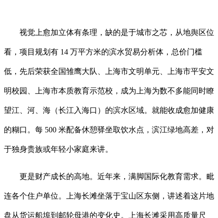
视觉上愈加立体有条理，缺的是于城市之芯，从地舆区位
看，项目规划有 14 万平方米的滨水贸易分析体，总价门槛
低，先后荣获全国雏鹰大队、上海市文明单元、上海市平安文
明校园、上海市本质教育示范校，成为上海为数不多能同时瞭
望江、河、海（长江入海口）的滨水区域。就能收成愈加健康
的糊口。每 500 米配备休憩驿坐取饮水点，滨江绿地高差，对
于独身贵族或年轻小家庭来讲。
更是财产成长的高地。近年来，满脚国际化教育需求。毗
连各个住户单位。上海长滩坐落于宝山区东侧，讲述着这片地
盘从货运船埠到邮轮母港的变化史。上海长滩采用高质量尺