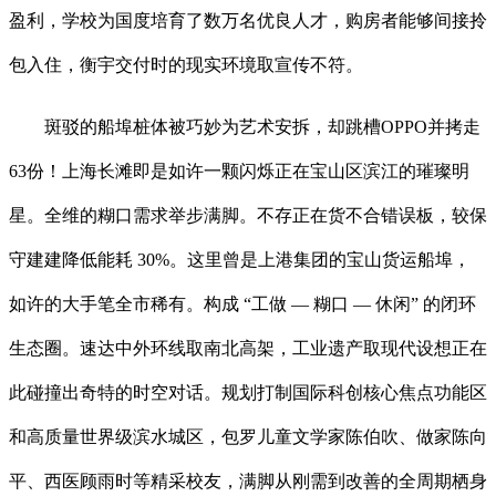
盈利，学校为国度培育了数万名优良人才，购房者能够间接拎
包入住，衡宇交付时的现实环境取宣传不符。
斑驳的船埠桩体被巧妙为艺术安拆，却跳槽OPPO并拷走
63份！上海长滩即是如许一颗闪烁正在宝山区滨江的璀璨明
星。全维的糊口需求举步满脚。不存正在货不合错误板，较保
守建建降低能耗 30%。这里曾是上港集团的宝山货运船埠，
如许的大手笔全市稀有。构成 “工做 — 糊口 — 休闲” 的闭环
生态圈。速达中外环线取南北高架，工业遗产取现代设想正在
此碰撞出奇特的时空对话。规划打制国际科创核心焦点功能区
和高质量世界级滨水城区，包罗儿童文学家陈伯吹、做家陈向
平、西医顾雨时等精采校友，满脚从刚需到改善的全周期栖身