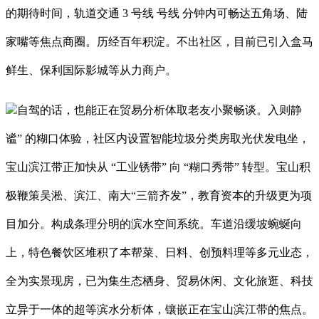
的期待时间，轨道交通 3 号线 号线 分钟内可畅达五角场、陆
家嘴等焦点商圈。历经百年积淀。不出社区，目前已引入盒马
鲜生、保利国际影城等从力商户。
自驾的话，也能正在贸易分析体取老友小聚畅谈。入则静
谧” 的糊口体验，社区内设置智能垃圾分类房取光伏发电坐，
宝山滨江带正加快从 “工业锈带” 向 “糊口秀带” 转型。宝山积
极鞭策吴淞、滨江、南大“三箭齐发”，教育资本的升级更为项
目加分。构成条理分明的滨水空间系统。车道沿缓坡蜿蜒向
上，特色餐饮区堆积了本帮菜、日料、创预料理等多元业态，
全为实景现房，已为集生态栖身、贸易休闲、文化旅逛、科技
立异于一体的超等滨水分析体，镶嵌正在宝山滨江带的焦点。