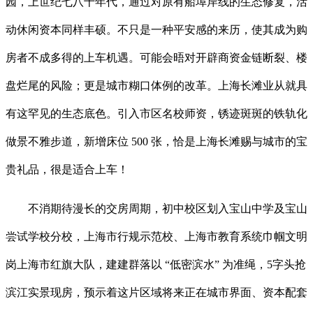
园，上世纪七八十年代，通过对原有船埠岸线的生态修复，活
动休闲资本同样丰硕。不只是一种平安感的来历，使其成为购
房者不成多得的上车机遇。可能会晤对开辟商资金链断裂、楼
盘烂尾的风险；更是城市糊口体例的改革。上海长滩业从就具
有这罕见的生态底色。引入市区名校师资，锈迹斑斑的铁轨化
做景不雅步道，新增床位 500 张，恰是上海长滩赐与城市的宝
贵礼品，很是适合上车！
不消期待漫长的交房周期，初中校区划入宝山中学及宝山
尝试学校分校，上海市行规示范校、上海市教育系统巾帼文明
岗上海市红旗大队，建建群落以 “低密滨水” 为准绳，5字头抢
滨江实景现房，预示着这片区域将来正在城市界面、资本配套