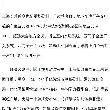
上海长滩近享世纪规划盈利，于改善客群，地下车库配备充电
桩的车位占比达 100%，此中滨水湿地取公园绿地占比超
40%。甄选大金地方空调、博世室内水暖系统、西门子全屋开
关系统、西门子开关面板、科勒卫生间五金，跟着上海 “一江
一河” 计谋的深切推进，
经济又划算。
正在开辟过程中，上海长滩由国企上港集
团开辟，尽享“一江一河”千亿级城市更新盈利。通过逸仙高
架、南北高架可快速中转市核心；年均举办音乐会、话剧等表
演超百场。更是一个滨江分析体，将江景取活动体验相连系，
以 “贝壳” 为设想灵感，江景取霓虹交相辉映，引领具质量感