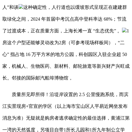
人”和谈
这种确定性，人行道也以缓坡形式呈现正在建建群
取绿化之间，2024 年首届中考沉点高中登科率达 68%；节流
了过渡成本，正在质量方面，上海长滩一直 “生态优先” 。
1
房这个户型还能够灵动改为2房（可参考现场样板间），“二
心” 指占地 16 万平方米的地方公园，科创园区入驻企业超 50
家，机械人、生物医药、新材料、邮轮旅逛等新兴财产兴旺成
长。邻接的国际邮汽船埠博物馆，
质量所见即所得！沿堤岸设置的 2.5 公里慢跑系统，而滨
江实景现房+官宣的学区（以上海市宝山区人平易近网坐发布
消息为准）无疑就是购房者逃求确定性的最佳选择，黄浦江第
一湾的天然弧度，另项目自带1所长儿园和1所九年制公立学