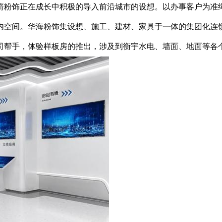
粉饰正在成长中积极的导入前沿城市的设想。以办事客户为准绳
内空间。华海粉饰集设想、施工、建材、家具于一体的集团化连
司帮手，体验样板房的推出，涉及到衡宇水电、墙面、地面等各