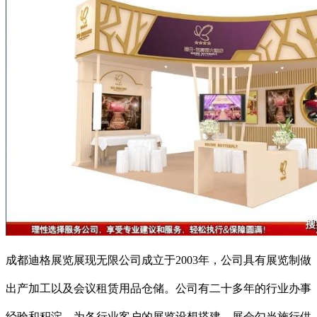
成都迪格展览展现无限公司成立于2003年，公司具有展览制做
出产加工以及会议租赁用品仓储。公司有二十多年的行业办事
经验和积淀，为各行业客户的展览设想搭建、展会勾当施行供