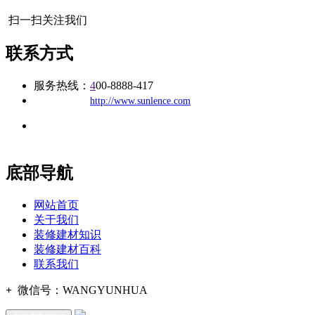
扫一扫关注我们
联系方式
服务热线：
4
00-8888-417
公司
网址：
http://www.sunlence.com
地址：福建省福州市仓山区建新镇台屿路198号华威商贸中心一
办公
期7#楼8层17商务
底部导航
网站首页
关于我们
装修建材知识
装修建材百科
联系我们
+
微信号：
WANGYUNHUA