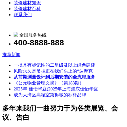
装修建材知识
装修建材百科
联系我们
全国服务热线
400-8888-888
推荐新闻
一批具有标记性的二星级及以上绿色建建
风险永久是吊挂正在我们头上的“达摩克
从前期测量设计到后期安装的全流程服务
《公元物业管理文摘》（第183期）
2025年·佳怡华庭(2025年上海浦东佳怡华庭
成为大湾区高端室第拆域的标杆品牌
多年来我们一曲努力于为各类展览、会
议、告白