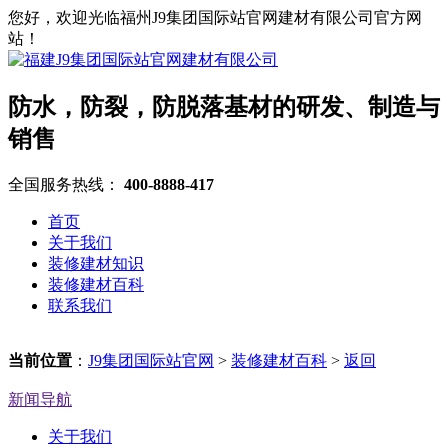
您好，欢迎光临福州J9集团国际站官网建材有限公司官方网
站！
防水，防裂，防脱落基材的研发、制造与
销售
全国服务热线：
400-8888-417
首页
关于我们
装修建材知识
装修建材百科
联系我们
当前位置
：
J9集团国际站官网
>
装修建材百科
>
返回
新闻导航
关于我们