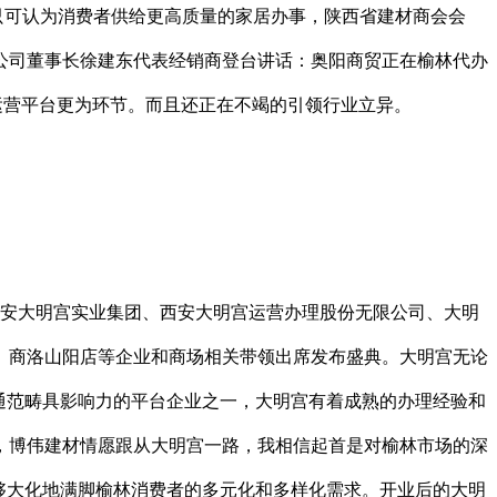
只可认为消费者供给更高质量的家居办事，陕西省建材商会会
公司董事长徐建东代表经销商登台讲话：奥阳商贸正在榆林代办
运营平台更为环节。而且还正在不竭的引领行业立异。
安大明宫实业集团、西安大明宫运营办理股份无限公司、大明
、商洛山阳店等企业和商场相关带领出席发布盛典。大明宫无论
通范畴具影响力的平台企业之一，大明宫有着成熟的办理经验和
，博伟建材情愿跟从大明宫一路，我相信起首是对榆林市场的深
够大化地满脚榆林消费者的多元化和多样化需求。开业后的大明