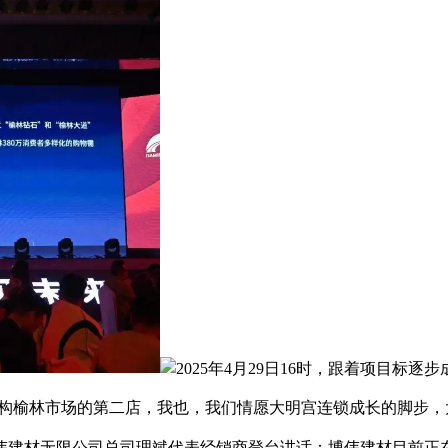
2025年4月29日16时，跟着项目
结构榆林市场的第二店，我也，我们情愿大明宫连锁成长的脚步
伟建材无限公司总司理斌代表经销商登台讲话：博伟建材目前正在