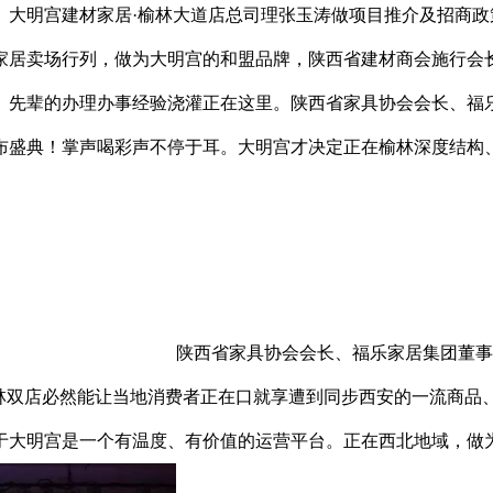
明宫建材家居·榆林大道店总司理张玉涛做项目推介及招商政
家居卖场行列，做为大明宫的和盟品牌，陕西省建材商会施行会
、先辈的办理办事经验浇灌正在这里。陕西省家具协会会长、福
布盛典！掌声喝彩声不停于耳。大明宫才决定正在榆林深度结构
陕西省家具协会会长、福乐家居集团董事
榆林双店必然能让当地消费者正在口就享遭到同步西安的一流商品
由于大明宫是一个有温度、有价值的运营平台。正在西北地域，做