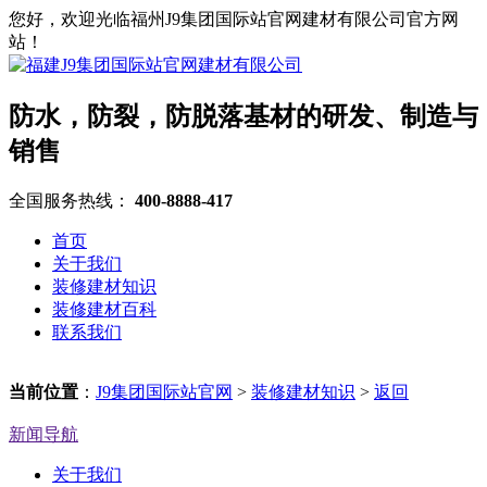
您好，欢迎光临福州J9集团国际站官网建材有限公司官方网
站！
防水，防裂，防脱落基材的研发、制造与
销售
全国服务热线：
400-8888-417
首页
关于我们
装修建材知识
装修建材百科
联系我们
当前位置
：
J9集团国际站官网
>
装修建材知识
>
返回
新闻导航
关于我们