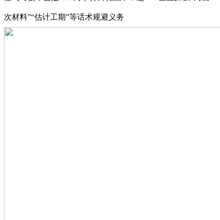
次材料”“估计工期”等话术规避义务