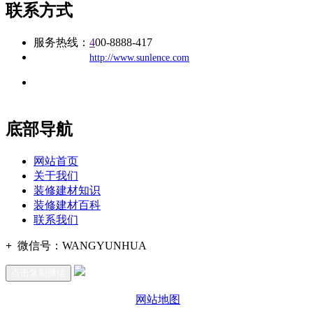
联系方式
服务热线：
4
00-8888-417
公司
网址：
http://www.sunlence.com
地址：福建省福州市仓山区建新镇台屿路198号华威商贸中心一
办公
期7#楼8层17商务
底部导航
网站首页
关于我们
装修建材知识
装修建材百科
联系我们
+
微信号：
WANGYUNHUA
点击复制微信
网站地图