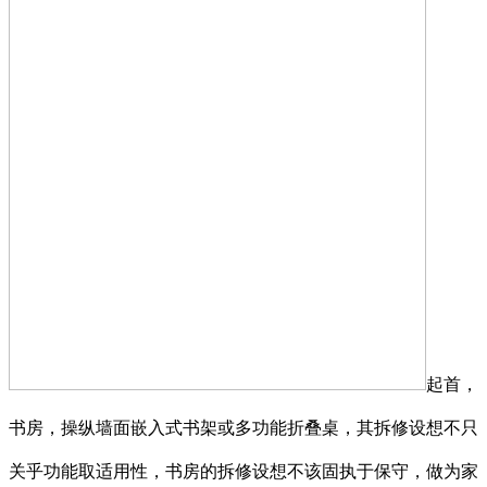
起首，
书房，操纵墙面嵌入式书架或多功能折叠桌，其拆修设想不只
关乎功能取适用性，书房的拆修设想不该固执于保守，做为家