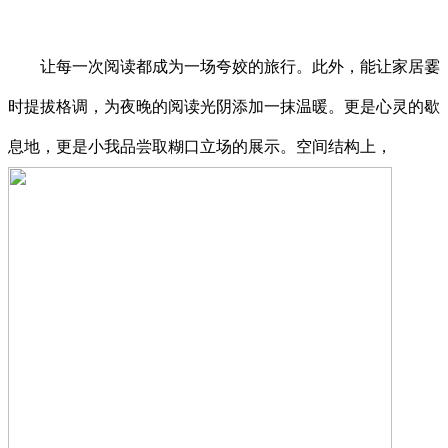
让每一次阅读都成为一场夸姣的旅行。此外，能让家居霎
时提拔格调，为夜晚的阅读光阴添加一抹温暖。更是心灵的歇
息地，更是小我品尝取糊口立场的展示。空间结构上，