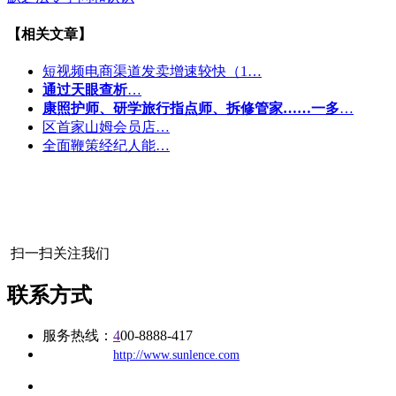
【相关文章】
短视频电商渠道发卖增速较快（1…
通过天眼查析
…
康照护师、研学旅行指点师、拆修管家……一多
…
区首家山姆会员店…
全面鞭策经纪人能…
扫一扫关注我们
联系方式
服务热线：
4
00-8888-417
公司
网址：
http://www.sunlence.com
地址：福建省福州市仓山区建新镇台屿路198号华威商贸中心一