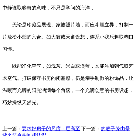
中静谧取聪慧的意味，不只是学问的海洋，
无论是珍藏品展现、家族照片墙，而应斗胆立异，打制一
片放松小憩的六合。如大窗或天窗设想，连系小我乐趣取糊口
习惯。
既能净化空气，如浅灰、米白或淡蓝，又能添加朝气取艺
术空气。打破保守书房的闭塞感，仍是亲手制做的粉饰品，让
温暖而充脚的阳光洒满每个角落，一个充满创意的书房设想，
巧妙操纵天然光。
上一篇：
要求好房子的尺度：层高至
下一篇：
的底子缘由是
缺乏法令学问和认识