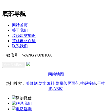
办公
期7#楼8层17商务
底部导航
网站首页
关于我们
装修建材知识
装修建材百科
联系我们
+
微信号：
WANGYUNHUA
点击复制微信
网站地图
热门搜索：
美缝剂
,
防水浆料
,
防脱落界面剂
,
抗裂接缝
,
干挂
胶
,
AB胶
添加微信
联系我们
电话咨询