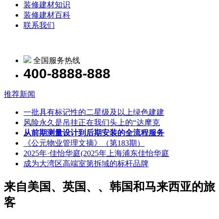
装修建材知识
装修建材百科
联系我们
全国服务热线
400-8888-888
推荐新闻
一批具有标记性的二星级及以上绿色建建
风险永久是吊挂正在我们头上的“达摩克
从前期测量设计到后期安装的全流程服务
《公元物业管理文摘》（第183期）
2025年·佳怡华庭(2025年上海浦东佳怡华庭
成为大湾区高端室第拆域的标杆品牌
来自美国、英国、、韩国和马来西亚的旅
客