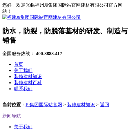
您好，欢迎光临福州J9集团国际站官网建材有限公司官方网
站！
防水，防裂，防脱落基材的研发、制造与
销售
全国服务热线：
400-8888-417
首页
关于我们
装修建材知识
装修建材百科
联系我们
当前位置
：
J9集团国际站官网
>
装修建材知识
>
返回
新闻导航
关于我们