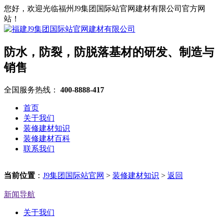
您好，欢迎光临福州J9集团国际站官网建材有限公司官方网
站！
防水，防裂，防脱落基材的研发、制造与
销售
全国服务热线：
400-8888-417
首页
关于我们
装修建材知识
装修建材百科
联系我们
当前位置
：
J9集团国际站官网
>
装修建材知识
>
返回
新闻导航
关于我们