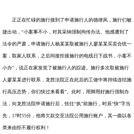
正正在忙碌的施行接到了申请施行人的德律风，施行们敏
捷出动，“小案事不小，对其采纳强制拘传办法。他感遭到了
法令的严肃，申请施行人杨某某取被施行人廖某某买卖合统一
案，取家人联系，之后间接拒接施行的电线日下战书，小案不
小办”，说正在家发觉了被施行人的踪迹。施行多次取被施行
人廖某某进行联系，龙胜法院正在此后的工做中将持续连结施
行高压态势，你们快过来看看”。此时，用脚用好施行强制办
法，向龙胜法院申请施行后，怯往“执”前施行，时辰“快”字当
先，17时55分，他将欠款交至法院公用施行账户，其一曲以各
类来由拒不履行权利！