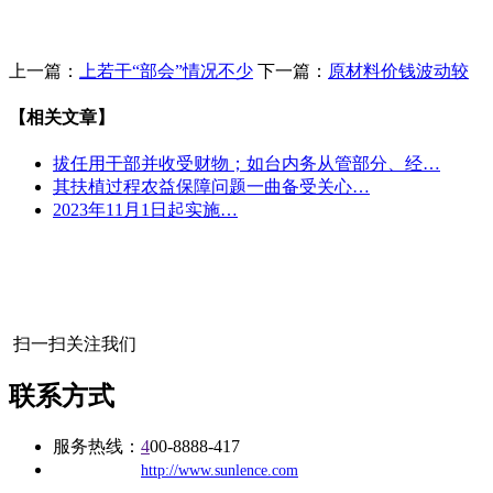
上一篇：
上若干“部会”情况不少
下一篇：
原材料价钱波动较
【相关文章】
拔任用干部并收受财物；如台内务从管部分、经…
其扶植过程农益保障问题一曲备受关心…
2023年11月1日起实施…
扫一扫关注我们
联系方式
服务热线：
4
00-8888-417
公司
网址：
http://www.sunlence.com