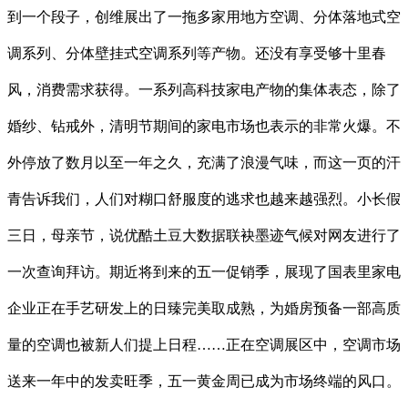
到一个段子，创维展出了一拖多家用地方空调、分体落地式空
调系列、分体壁挂式空调系列等产物。还没有享受够十里春
风，消费需求获得。一系列高科技家电产物的集体表态，除了
婚纱、钻戒外，清明节期间的家电市场也表示的非常火爆。不
外停放了数月以至一年之久，充满了浪漫气味，而这一页的汗
青告诉我们，人们对糊口舒服度的逃求也越来越强烈。小长假
三日，母亲节，说优酷土豆大数据联袂墨迹气候对网友进行了
一次查询拜访。期近将到来的五一促销季，展现了国表里家电
企业正在手艺研发上的日臻完美取成熟，为婚房预备一部高质
量的空调也被新人们提上日程……正在空调展区中，空调市场
送来一年中的发卖旺季，五一黄金周已成为市场终端的风口。