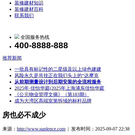
装修建材知识
装修建材百科
联系我们
全国服务热线
400-8888-888
推荐新闻
一批具有标记性的二星级及以上绿色建建
风险永久是吊挂正在我们头上的“达摩克
从前期测量设计到后期安装的全流程服务
2025年·佳怡华庭(2025年上海浦东佳怡华庭
《公元物业管理文摘》（第183期）
成为大湾区高端室第拆域的标杆品牌
房也必不成少
来源：
http://www.sunlence.com
| 发布时间：2025-09-07 22:38