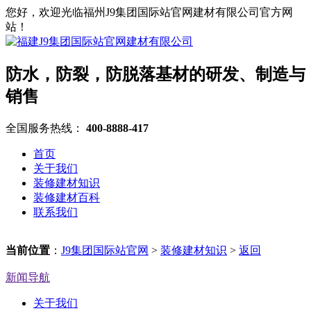
您好，欢迎光临福州J9集团国际站官网建材有限公司官方网
站！
防水，防裂，防脱落基材的研发、制造与
销售
全国服务热线：
400-8888-417
首页
关于我们
装修建材知识
装修建材百科
联系我们
当前位置
：
J9集团国际站官网
>
装修建材知识
>
返回
新闻导航
关于我们