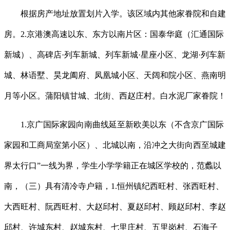
根据房产地址放置划片入学。该区域内其他家眷院和自建
房。2.京港澳高速以东、东方以南片区：国泰华庭（汇通国际
新城）、高碑店·列车新城、列车新城·星座小区、龙湖·列车新
城、林语墅、昊龙阖府、凤凰城小区、天阔和院小区、燕南明
月等小区。蒲阳镇甘城、北街、西赵庄村。白水泥厂家眷院！
1.京广国际家园向南曲线延至新欧美以东（不含京广国际
家园和工商局室第小区）、北城以南，沿冲之大街向西至城建
界太行口”一线为界，学生小学学籍正在城区学校的，范蠡以
南，（三）具有清冷寺户籍，1.恒州镇纪西旺村、张西旺村、
大西旺村、阮西旺村、大赵邱村、夏赵邱村、顾赵邱村、李赵
邱村、许城东村、赵城东村、七里庄村、五里岗村、石海子