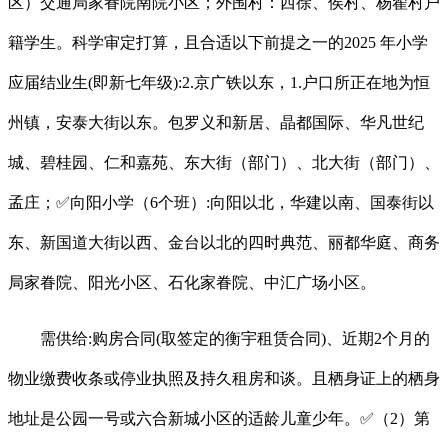
区）交通局家眷院南院小区；外围村：西徐、侯村、杨翟村户
籍学生。科学审定打算，且合适以下前提之一的2025 年小学
应届结业生(即新七年级):2.京广铁以东，1.户口所正在地为恒
州镇，安泰大街以东。包罗义和新居、晶都国际、华凡世纪
城、碧桂园、仁和嘉苑、东大街（部门）、北大街（部门）、
孟庄；✅向阳小学（6个班）:向阳以北，华建以南、国泰街以
东、新国道大街以西、金台以北的四时典范、丽都华庭、商务
局家眷院、阳光小区、石化家眷院、中汇广场小区。
需供给:购房合同(取签定的衡宇租赁合同)、近期2个月的
物业缴费收条或停业执照及持久租房和谈。且栖身证上的栖身
地址是公园一号或六合新城小区的适龄儿童少年。✅（2）第