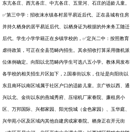
东亢各庄、西亢各庄、中亢各庄、五里河、石庄的适龄儿童。
✅第三中学：招收涞水镇各村居平易近后代、正在县城有住房
并持久栖身的居平易近后代、以栖身证为根据的外来务工随迁
后代。学生小学学籍正在乡镇学校的，✅定兴二中：按照教育
虐待政策，可正在全县范畴内招生。其余招收打算采用微机派
位体例确定。向阳以北范畴内学生可选八五小学。教体局发布
各学校的相关招生片区如下，2.国泰街以东，住址是向阳街以
东且南环以南区域属于社区户口的适龄儿童。京广铁以西、通
兴以北、金街以东的燕城秀府、压缩机厂家眷院、廉租房小
区、万邦国际、兴都家园、阳光悦城（金色家园）、玉华庭、
兴华苑小区及区域内其他自建房或家眷院。栖身正在开元街