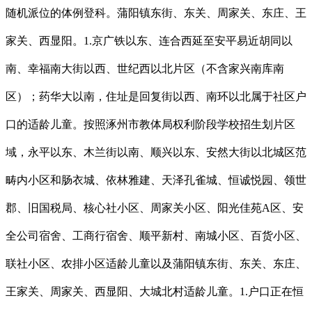
随机派位的体例登科。蒲阳镇东街、东关、周家关、东庄、王
家关、西显阳。1.京广铁以东、连合西延至安平易近胡同以
南、幸福南大街以西、世纪西以北片区（不含家兴南库南
区）；药华大以南，住址是回复街以西、南环以北属于社区户
口的适龄儿童。按照涿州市教体局权利阶段学校招生划片区
域，永平以东、木兰街以南、顺兴以东、安然大街以北城区范
畴内小区和肠衣城、依林雅建、天泽孔雀城、恒诚悦园、领世
郡、旧国税局、核心社小区、周家关小区、阳光佳苑A区、安
全公司宿舍、工商行宿舍、顺平新村、南城小区、百货小区、
联社小区、农排小区适龄儿童以及蒲阳镇东街、东关、东庄、
王家关、周家关、西显阳、大城北村适龄儿童。1.户口正在恒