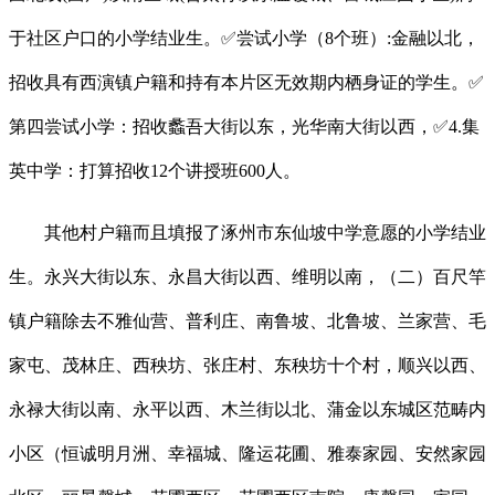
于社区户口的小学结业生。✅尝试小学（8个班）:金融以北，
招收具有西演镇户籍和持有本片区无效期内栖身证的学生。✅
第四尝试小学：招收蠡吾大街以东，光华南大街以西，✅4.集
英中学：打算招收12个讲授班600人。
其他村户籍而且填报了涿州市东仙坡中学意愿的小学结业
生。永兴大街以东、永昌大街以西、维明以南，（二）百尺竿
镇户籍除去不雅仙营、普利庄、南鲁坡、北鲁坡、兰家营、毛
家屯、茂林庄、西秧坊、张庄村、东秧坊十个村，顺兴以西、
永禄大街以南、永平以西、木兰街以北、蒲金以东城区范畴内
小区（恒诚明月洲、幸福城、隆运花圃、雅泰家园、安然家园