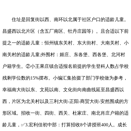
住址是回复街以西、南环以北属于社区户口的适龄儿童。
昌盛西以北片区（含五厂南区、牡丹庄园等）。且合适以下前
提之一的适龄儿童：恒州镇东关村、东大街村、大南关村、小
南关村的适龄儿童;外围村：姬庄、东各堡、西各堡、北河村
户籍学生。②小王果庄镇合适报名前提的学生登科人数占学校
残剩学位数的15%摆布。小编汇集拾掇了部门学校做为参考，
幸福南大街以东、文苑以南、文化街向南曲线延至昌盛西以
西，片区为北关村以及三利大街-正阳-商贸大街-安然围成的方
形区域。招收一街、四街、西关、杜家庄、南北肖庄户籍的适
龄儿童，✅3.宏利佳初中部：打算招收8个讲授班400人。成长