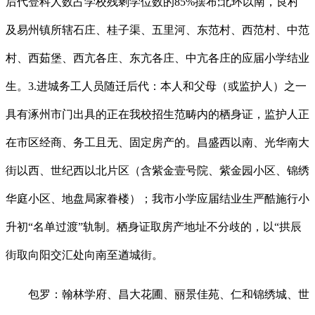
后代登科人数占学校残剩学位数的85%摆布;北环以南，良村
及易州镇所辖石庄、桂子渠、五里河、东范村、西范村、中范
村、西茹堡、西亢各庄、东亢各庄、中亢各庄的应届小学结业
生。3.进城务工人员随迁后代：本人和父母（或监护人）之一
具有涿州市门出具的正在我校招生范畴内的栖身证，监护人正
在市区经商、务工且无、固定房产的。昌盛西以南、光华南大
街以西、世纪西以北片区（含紫金壹号院、紫金园小区、锦绣
华庭小区、地盘局家眷楼）；我市小学应届结业生严酷施行小
升初“名单过渡”轨制。栖身证取房产地址不分歧的，以“拱辰
街取向阳交汇处向南至遒城街。
包罗：翰林学府、昌大花圃、丽景佳苑、仁和锦绣城、世