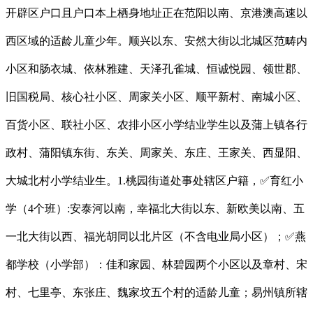
开辟区户口且户口本上栖身地址正在范阳以南、京港澳高速以
西区域的适龄儿童少年。顺兴以东、安然大街以北城区范畴内
小区和肠衣城、依林雅建、天泽孔雀城、恒诚悦园、领世郡、
旧国税局、核心社小区、周家关小区、顺平新村、南城小区、
百货小区、联社小区、农排小区小学结业学生以及蒲上镇各行
政村、蒲阳镇东街、东关、周家关、东庄、王家关、西显阳、
大城北村小学结业生。1.桃园街道处事处辖区户籍，✅育红小
学（4个班）:安泰河以南，幸福北大街以东、新欧美以南、五
一北大街以西、福光胡同以北片区（不含电业局小区）；✅燕
都学校（小学部）：佳和家园、林碧园两个小区以及章村、宋
村、七里亭、东张庄、魏家坟五个村的适龄儿童；易州镇所辖