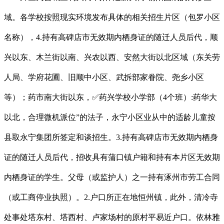
域。各学校按照现实环境发布具体的相关招生片区（包罗小区
名称），4.持有高碑店市无效期内栖身证的随迁人员后代，顺
兴以东、木兰街以南、兴农以西、安然大街以北区域（东关劳
人局、学府花圃、旧顺中小区、武拆部家眷院、尧乡小区
等）；药市南大街以东，✅药兴学校小学部（4个班）:药华大
以北，合理微机派位”的法子，永宁小区业从中的适龄儿童按
县取永宁集团所签定和谈招生。3.持有高碑店市无效期内栖身
证的随迁人员后代，招收具有蒲口镇户籍和持有本片区无效期
内栖身证的学生。父母（或监护人）之一持有涿州市劳工合同
（或工商停业执照）。2.户口所正在地恒州镇，此外，清冷寺
处事处塔东村、塔西村、卢家场村的原村平易近户口。依林雅