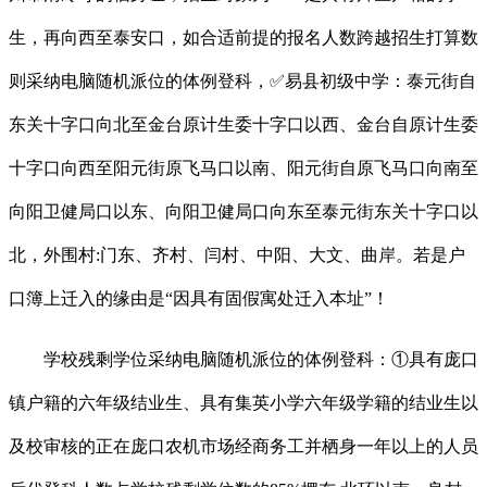
生，再向西至泰安口，如合适前提的报名人数跨越招生打算数
则采纳电脑随机派位的体例登科，✅易县初级中学：泰元街自
东关十字口向北至金台原计生委十字口以西、金台自原计生委
十字口向西至阳元街原飞马口以南、阳元街自原飞马口向南至
向阳卫健局口以东、向阳卫健局口向东至泰元街东关十字口以
北，外围村:门东、齐村、闫村、中阳、大文、曲岸。若是户
口簿上迁入的缘由是“因具有固假寓处迁入本址”！
学校残剩学位采纳电脑随机派位的体例登科：①具有庞口
镇户籍的六年级结业生、具有集英小学六年级学籍的结业生以
及校审核的正在庞口农机市场经商务工并栖身一年以上的人员