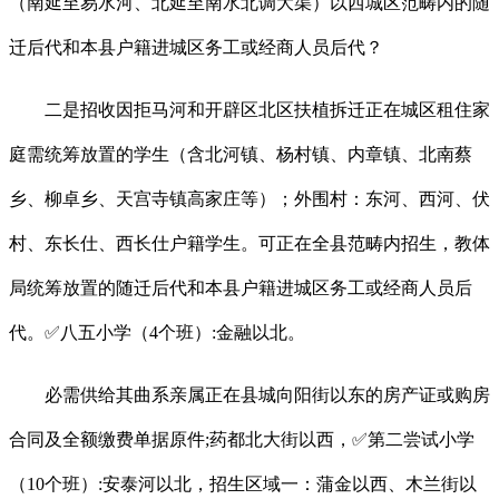
（南延至易水河、北延至南水北调大渠）以西城区范畴内的随
迁后代和本县户籍进城区务工或经商人员后代？
二是招收因拒马河和开辟区北区扶植拆迁正在城区租住家
庭需统筹放置的学生（含北河镇、杨村镇、内章镇、北南蔡
乡、柳卓乡、天宫寺镇高家庄等）；外围村：东河、西河、伏
村、东长仕、西长仕户籍学生。可正在全县范畴内招生，教体
局统筹放置的随迁后代和本县户籍进城区务工或经商人员后
代。✅八五小学（4个班）:金融以北。
必需供给其曲系亲属正在县城向阳街以东的房产证或购房
合同及全额缴费单据原件;药都北大街以西，✅第二尝试小学
（10个班）:安泰河以北，招生区域一：蒲金以西、木兰街以