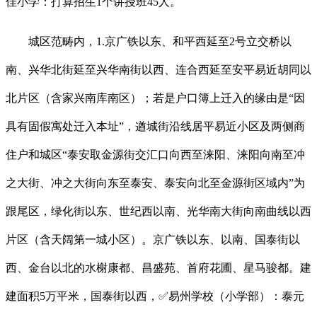
佳小学：打算招生1个讲授班45人。
城区范畴内，1.京广铁以东、和平西延至2号立交桥以
南、兴华北街延至兴华南街以西、连合西延至安平易近胡同以
北片区（含家兴南库南区）；若是户口簿上迁入的缘由是“因
具有固假寓处迁入本址”，遒城街沿线居平易近小区及两侧商
住户和城区“泰安取金源街交汇口向西至涞阳、涞阳向南至冲
之大街、冲之大街向东至泰安、泰安向北至金源街区域内”为
跟尾区，绿化街以东、世纪西以南、光华南大街向南曲线以西
片区（含天阔第一城小区）。京广铁以东、以南、国泰街以
西、金台以北的水榭康都、昌盛苑、首府花圃、星马骏都。建
建面积5万平米，国泰街以西，✅易州学校（小学部）：泰元