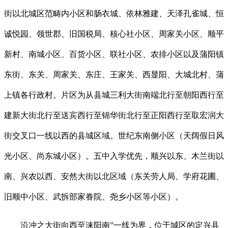
街以北城区范畴内小区和肠衣城、依林雅建、天泽孔雀城、恒
诚悦园、领世郡、旧国税局、核心社小区、周家关小区、顺平
新村、南城小区、百货小区、联社小区、农排小区以及蒲阳镇
东街、东关、周家关、东庄、王家关、西显阳、大城北村、蒲
上镇各行政村。片区为从县城三利大街南端北行至朝阳西行至
建新大街北行至送宾西行至锦华街北行至正阳西行至取宏润大
街交叉口一线以西的县城区域。世纪东南侧小区（天阔假日风
光小区、尚东城小区）。五中入学优先，顺兴以东、木兰街以
南、兴农以西、安然大街以北区域（东关劳人局、学府花圃、
旧顺中小区、武拆部家眷院、尧乡小区等小区）。
沿冲之大街向西至涞阳南”一线为界，位于城区的定兴县