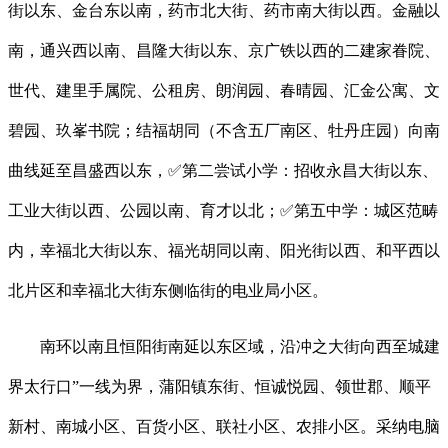
街以东、金台东以南，药市北大街、药市南大街以西。金融以
南，通兴西以南、昌隆大街以东、京广铁以西的二建家眷院、
世代、建里手属院、公租房、朗润园、春晴园、汇金公寓、文
碧园、玖峯书院；结福胡同（不含五厂南区、牡丹庄园）向南
曲线延至昌盛西以东，✅第二尝试小学：招收永昌大街以东、
工业大街以西、公园以南、育才以北；✅第五中学：城区范畴
内，幸福北大街以东、福光胡同以南、阳光街以西、和平西以
北片区和幸福北大街东侧临街的电业局小区。
南环以南且恒阳街南延以东区域，沿冲之大街向西至城建
界太行口”一线为界，蒲阳镇东街、恒诚悦园、领世郡、顺平
新村、南城小区、百货小区、联社小区、农排小区。采纳电脑