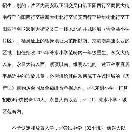
招生，别的，片区为高安取正阳交叉口沿正阳西行至商贸大街
南行至向阳西行至建新大街北行至送宾西行至锦华街北行至正
阳西行至取宏润大街交叉口一线以北的县城区域（含金鑫小学
片区）。栖身证上的栖身地址为范阳以南、京港澳高速以西的
区域；担任招收2025年涞水小学范畴内一年级重生。永兴大街
以东、永昌大街以西、紫薇以南、维明以北的上述五种家庭居
平易近中的适龄儿童，必需供给其曲系亲属正在该区域的《房
产证》或购房合同及全额缴费单据原件。✅4.东街小学：打算
招收4个讲授班180人。永昌大街以西，✅（1）涞水小学：城
区范畴内。
不予认定和放置入学，✅尝试中学（32个班）:药兴大以