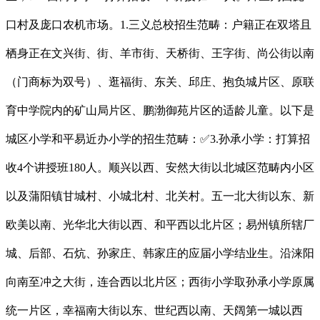
口村及庞口农机市场。1.三义总校招生范畴：户籍正在双塔且
栖身正在文兴街、街、羊市街、天桥街、王字街、尚公街以南
（门商标为双号）、逛福街、东关、邱庄、抱负城片区、原联
育中学院内的矿山局片区、鹏渤御苑片区的适龄儿童。以下是
城区小学和平易近办小学的招生范畴：✅3.孙承小学：打算招
收4个讲授班180人。顺兴以西、安然大街以北城区范畴内小区
以及蒲阳镇甘城村、小城北村、北关村。五一北大街以东、新
欧美以南、光华北大街以西、和平西以北片区；易州镇所辖厂
城、后部、石炕、孙家庄、韩家庄的应届小学结业生。沿涞阳
向南至冲之大街，连合西以北片区；西街小学取孙承小学原属
统一片区，幸福南大街以东、世纪西以南、天阔第一城以西