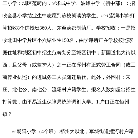
二小学：城区范畴内，✅求成中学、波峰中学（初中部）：招
收全县小学结业生中志愿到该校就读的学生。✅6.宏润小学:打
算招收8个讲授班360人。东至药都制药厂。学校招收：一是招
收北田中学片区小六结业生150名，由学籍所正在学校按照家
庭住址和城区初中招生范畴划分至城区初中；新国道北大街以
西，且父母（或监护人）之一正在涿州有正式劳工合同（或工
商停业执照）的进城务工人员随迁后代。此外，外围村：宋
庄、北七公、南七公、流霜村户籍学生。报名人数如超出招生
打算数，由平易近生保障局统筹调剂入学。1.户口正在恒州
镇？
✅朝阳小学（4个班）:祁州大以北，军城街道撞河村户籍