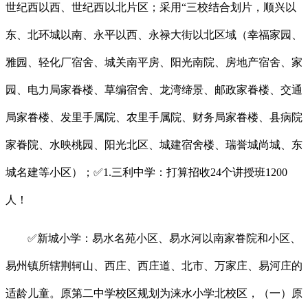
世纪西以西、世纪西以北片区；采用“三校结合划片，顺兴以
东、北环城以南、永平以西、永禄大街以北区域（幸福家园、
雅园、轻化厂宿舍、城关南平房、阳光南院、房地产宿舍、家
园、电力局家眷楼、草编宿舍、龙湾缔景、邮政家眷楼、交通
局家眷楼、发里手属院、农里手属院、财务局家眷楼、县病院
家眷院、水映桃园、阳光北区、城建宿舍楼、瑞誉城尚城、东
城名建等小区）；✅1.三利中学：打算招收24个讲授班1200
人！
✅新城小学：易水名苑小区、易水河以南家眷院和小区、
易州镇所辖荆轲山、西庄、西庄道、北市、万家庄、易河庄的
适龄儿童。原第二中学校区规划为涞水小学北校区，（一）原