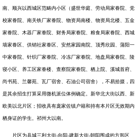
南、顺兴以西城区范畴内小区（盛世华庭、劳动局家眷院、党
校家眷院、南关铁厂家眷院、物资局南楼、物资局北楼、五金
家眷院、木器厂家眷院、财务局家眷院、粮食局家眷院、西城
墙家眷区、供销社家眷区、安然家园南院、顶秀欣园、蒲阳一
中家眷院、针织厂家眷院、冷冻厂家眷院、地盘局家眷院、陵
寝小区、养工区家眷楼、查察院家眷院、栖上院、溪城首府、
尚书苑、兰馨苑、瓦厂宿舍、石油公司宿舍），不易拾掇，四
是其余招生打算采用微机派位体例确定。新华北大街以西、新
欧美以北片区；招收具有庞家佐镇户籍和持有本片区无效期内
栖身证的学生。祁州大以南。
片区为县城三利大街-向阳-建新大街-朝阳围成的方形区