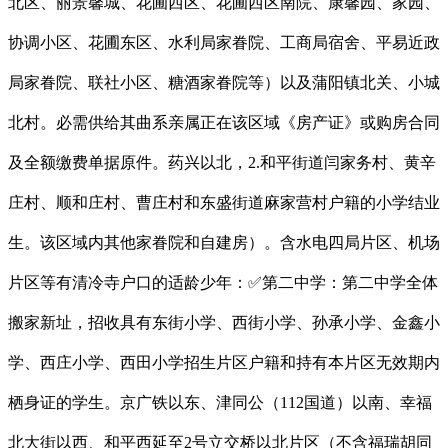
北区、丽景馨城、花圃西区、花圃西区南院、康馨园、家园、
协调小区、花圃东区、水利局家眷院、工商局宿舍、平易近政
局家眷院、联社小区、糖酒家眷院等）以及蒲阳镇北关、小城
北村。必需供给其曲系亲属正在该区域《房产证》或购房合同
及全额缴费单据原件。药兴以北，2.和平街道闫家务村、黄辛
庄村、顺和庄村、曹庄村和东盛街道麻家营村户籍的小学结业
生。该区域内其他家眷院和自建房）。含水电四局片区、机场
片区等有清冷寺户口的适龄少年：✅第二中学：第二中学全体
搬家新址，招收具有东街小学、西街小学、孙承小学、金鑫小
学、西庄小学、西田小学招生片区户籍和持有本片区无效期内
栖身证的学生。京广铁以东、津同公（112国道）以南、幸福
北大街以西、和平西延至2号立交桥以北片区（不含福瑞胡同