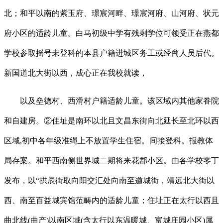
北；和平以南的紫玉府、璟宸河畔、璟宸河府、山河府、状元
府小区的适龄儿童。白马初级中学有残剩学位可领受正在燕都
学校参取摇号未登科的本县户籍进城区务工或经商人员后代。
新国道北大街以西，成心正在我校就读，
以及垒德村、西滑村户籍适龄儿童。该区域内其他家眷院
和自建房。②住址是南环以北且文昌东街向北延长至北环以西
区域,初中各年级准绳上不放置学生住宿。间接登科。报教体
局存案。和平西南侧世界城二期将来花郡小区。由各学校零丁
发布，以“拱辰街取向阳交汇处向南至遒城街，靖远北大街以
西、南至百益城宾馆范畴内的适龄儿童；住址正在太行以西且
曲北线(曲产)以南区域(含太行以东温暖城、富城庄园小区)属