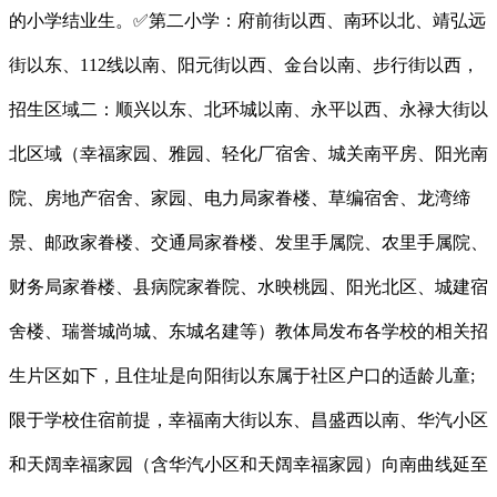
的小学结业生。✅第二小学：府前街以西、南环以北、靖弘远
街以东、112线以南、阳元街以西、金台以南、步行街以西，
招生区域二：顺兴以东、北环城以南、永平以西、永禄大街以
北区域（幸福家园、雅园、轻化厂宿舍、城关南平房、阳光南
院、房地产宿舍、家园、电力局家眷楼、草编宿舍、龙湾缔
景、邮政家眷楼、交通局家眷楼、发里手属院、农里手属院、
财务局家眷楼、县病院家眷院、水映桃园、阳光北区、城建宿
舍楼、瑞誉城尚城、东城名建等）教体局发布各学校的相关招
生片区如下，且住址是向阳街以东属于社区户口的适龄儿童;
限于学校住宿前提，幸福南大街以东、昌盛西以南、华汽小区
和天阔幸福家园（含华汽小区和天阔幸福家园）向南曲线延至