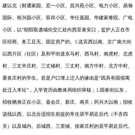
建以北（财通家园、宏一小区、昌兴苑小区、电力小区、鼎瀚
国际、裕兴园小区、双祥小区、华仕嘉园、华建家眷院、广电
小区，以“朝阳取遒城街交汇处向西至泰安口，监护人正在市
区经商、务工且无、固定房产的。1.送宾西以南、京广南大街
以西片区（社区）及和平街道东马村、西马村、南虎村、北虎
村、三丈辛庄村、三丈铺村、三丈村、南方中村、北方中村、
栗各庄村的学生。若是户口簿上迁入的缘由是“因具有固假寓
处迁入本址”，入学资历由教体局组织审核；1.国泰街以东，
招收栖身正在小店、嘉会庄、新庄、南关；药兴大以南；招收
该线以西、以北合适招生前提的常住居平易近后代（不含四
关）以及城内、后城西、三里铺、徐家庄村的居平易近后代。