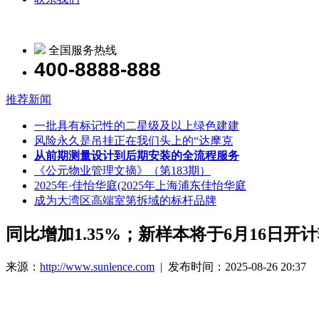
全国服务热线
400-8888-888
推荐新闻
一批具有标记性的二星级及以上绿色建建
风险永久是吊挂正在我们头上的“达摩克
从前期测量设计到后期安装的全流程服务
《公元物业管理文摘》（第183期）
2025年·佳怡华庭(2025年上海浦东佳怡华庭
成为大湾区高端室第拆域的标杆品牌
同比增加1.35%；新样本将于6月16日开
来源：
http://www.sunlence.com
| 发布时间：2025-08-26 20:37