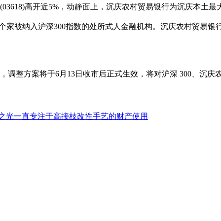
618)高开近5%，动静面上，沉庆农村贸易银行为沉庆本土最大的
家被纳入沪深300指数的处所式人金融机构。沉庆农村贸易银行(6010
整方案将于6月13日收市后正式生效，将对沪深 300、沉庆农村
之光一直专注于高接枝改性手艺的财产使用