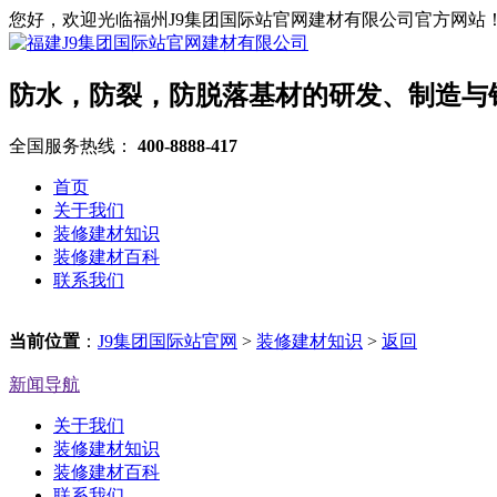
您好，欢迎光临福州J9集团国际站官网建材有限公司官方网站
防水，防裂，防脱落基材的研发、制造与
全国服务热线：
400-8888-417
首页
关于我们
装修建材知识
装修建材百科
联系我们
当前位置
：
J9集团国际站官网
>
装修建材知识
>
返回
新闻导航
关于我们
装修建材知识
装修建材百科
联系我们