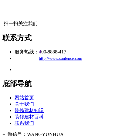
扫一扫关注我们
联系方式
服务热线：
4
00-8888-417
公司
网址：
http://www.sunlence.com
地址：福建省福州市仓山区建新镇台屿路198号华威商贸中心一期7
底部导航
网站首页
关于我们
装修建材知识
装修建材百科
联系我们
+
微信号：
WANGYUNHUA