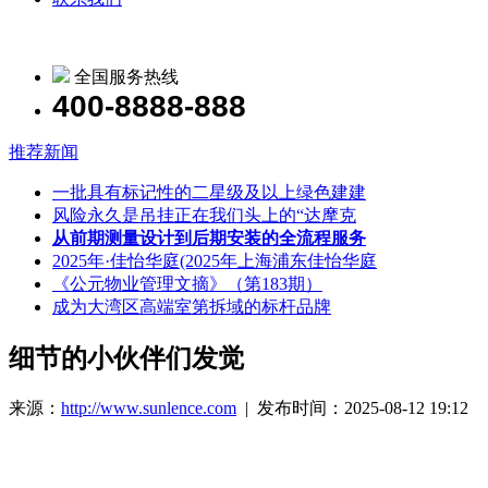
全国服务热线
400-8888-888
推荐新闻
一批具有标记性的二星级及以上绿色建建
风险永久是吊挂正在我们头上的“达摩克
从前期测量设计到后期安装的全流程服务
2025年·佳怡华庭(2025年上海浦东佳怡华庭
《公元物业管理文摘》（第183期）
成为大湾区高端室第拆域的标杆品牌
细节的小伙伴们发觉
来源：
http://www.sunlence.com
| 发布时间：2025-08-12 19:12