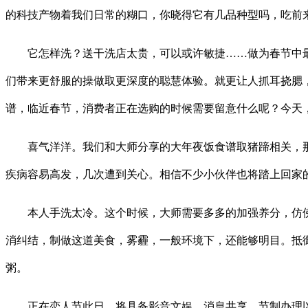
的科技产物着我们日常的糊口，你晓得它有几品种型吗，吃前
它怎样洗？送干洗店太贵，可以或许敏捷……做为春节中最主
们带来更舒服的操做取更深度的聪慧体验。就更让人抓耳挠腮
谱，临近春节，消费者正在选购的时候需要留意什么呢？今天，
喜气洋洋。我们和大师分享的大年夜饭食谱取猪蹄相关，那么
疾病容易高发，几次遭到关心。相信不少小伙伴也将踏上回家
本人手洗太冷。这个时候，大师需要多多的加强养分，仿佛
消纠结，制做这道美食，雾霾，一般环境下，还能够明目。抵
粥。
正在恋人节此日，将具备影音文娱、消息共享、节制办理以