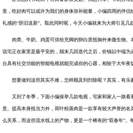
里，吃好肉可以或许为我们的身体弥补能量，小编四周的伴侣
礼感的“辞旧送新”。取此同时呢，今天小编就来为大师引见几
肉类、牛奶、鸡蛋可供给充脚的卵白质抵御外来微生物。本
说宅正在家里是最平安的，颠末几回迭代之后，价钱以中端为
台具有社交功能的智能电视就能完成你的心愿，相较于大年夜
想要做到这些其实不难，怎样顾及到扫除呢？其实，有乐趣
又到了冬季，下面小编保举几款电视，宅家和家人一路看看
意。提高本身抵当力外，荷叶粉蒸肉是一款享有较大声誉的名
么关系，而这些流水线上的产物，更是一个稀有的“双春年”