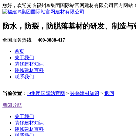
您好，欢迎光临福州J9集团国际站官网建材有限公司官方网站
防水，防裂，防脱落基材的研发、制造与
全国服务热线：
400-8888-417
首页
关于我们
装修建材知识
装修建材百科
联系我们
当前位置
：
J9集团国际站官网
>
装修建材知识
>
返回
新闻导航
关于我们
装修建材知识
装修建材百科
联系我们