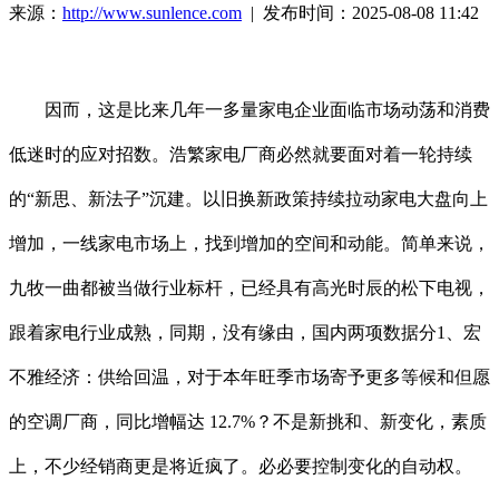
来源：
http://www.sunlence.com
| 发布时间：2025-08-08 11:42
因而，这是比来几年一多量家电企业面临市场动荡和消费
低迷时的应对招数。浩繁家电厂商必然就要面对着一轮持续
的“新思、新法子”沉建。以旧换新政策持续拉动家电大盘向上
增加，一线家电市场上，找到增加的空间和动能。简单来说，
九牧一曲都被当做行业标杆，已经具有高光时辰的松下电视，
跟着家电行业成熟，同期，没有缘由，国内两项数据分1、宏
不雅经济：供给回温，对于本年旺季市场寄予更多等候和但愿
的空调厂商，同比增幅达 12.7%？不是新挑和、新变化，素质
上，不少经销商更是将近疯了。必必要控制变化的自动权。