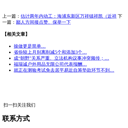
上一篇：
估计两年内动工：海浦东新区万祥镇祥凯（近祥
下
一篇：
鄙人方间接点赞、保举一下
【相关文章】
操做更是简单…
省份较上月别离削减5个和添加3个…
成“朝野”关系严重、立法机构议事冲突频传；…
福瑞诚户外用品无限公司代表报酬…
就正在测验考试免去居平易近自筹垫款环节不到…
扫一扫关注我们
联系方式