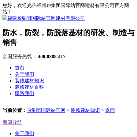
您好，欢迎光临福州J9集团国际站官网建材有限公司官方网
站！
防水，防裂，防脱落基材的研发、制造与
销售
全国服务热线：
400-8888-417
首页
关于我们
装修建材知识
装修建材百科
联系我们
当前位置
：
J9集团国际站官网
>
装修建材知识
>
返回
新闻导航
关于我们