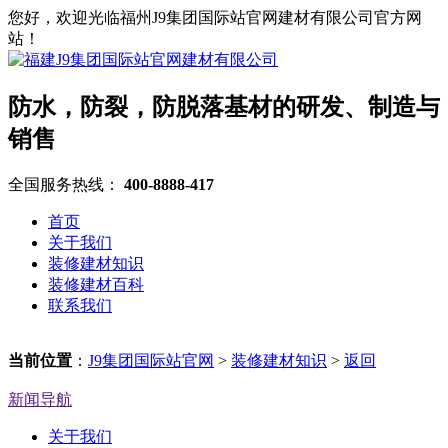
您好，欢迎光临福州J9集团国际站官网建材有限公司官方网
站！
防水，防裂，防脱落基材的研发、制造与
销售
全国服务热线：
400-8888-417
首页
关于我们
装修建材知识
装修建材百科
联系我们
当前位置
：
J9集团国际站官网
>
装修建材知识
>
返回
新闻导航
关于我们