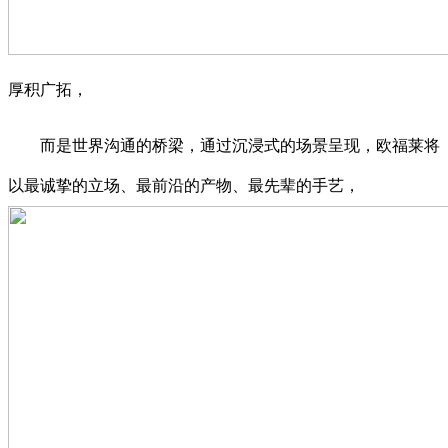
厚积广拓，
而是世界沟通的桥梁，通过沉浸式的场景呈现，欧福莱将
以最诚挚的立场、最前沿的产物、最先辈的手艺，