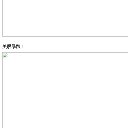
美股暴跌！